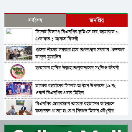
সর্বশেষ
জনপ্রিয়
সিলেট বিভাগে বিএনপির ভূমিধস জয়, জামায়াত ০,
খেলাফত ১ আসনে বিজয়ী
ধানের শীষের সরকার হবে তারুণ্যের সরকার: খন্দকার
আব্দুল মুক্তাদির
ছাতকের হাবিব উল্লাহ তালুকদারের সংক্ষিপ্ত জীবনী
তারেক রহমানের সিলেট আগমন উপলক্ষে ১৯ নং
ওয়ার্ড বিএনপির প্রচার মিছিল
বিএনপির চেয়ারম্যান তারেক রহমানের আহ্বানে
মনোনয়ন প্র ত্যা হা রে র সিদ্ধান্ত মিজান চৌধুরীর
বিএনপির চেয়ারম্যান হিসেবে দায়িত্ব গ্রহণ করলেন
তারেক রহমান