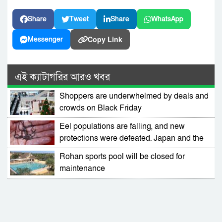
Share
Tweet
Share
WhatsApp
Copy Link
Messenger
এই ক্যাটাগরির আরও খবর
Shoppers are underwhelmed by deals and
crowds on Black Friday
Eel populations are falling, and new
protections were defeated. Japan and the
US opposed them
Rohan sports pool will be closed for
maintenance