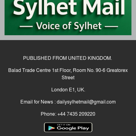
ফের বে প রো য়া পাথর খে কো রা, ‘বো মা’ মেশিন দিয়ে
পাথর উত্তোলন
বেগম খালেদা জিয়ার জানাজা সম্পন্ন, শেষ বিদায়ে লাখ
লাখ মানুষের অংশগ্রহণ
বিদায় খালেদা জিয়া, সব চেষ্টা ব্য র্থ, চলে গেলেন
সাবেক প্রধানমন্ত্রী
PUBLISHED FROM UNITED KINGDOM.
তারেক রহমান ফিরছেন আজ, বিএনপির নতুন করে
Balad Trade Centre 1st Floor, Room No. 90-6 Greatorex
পথচলার সংকল্প
Street
শহীদ হাদীর হ ত্যা কা ণ্ড এবং দৈনিক প্রথম আলো ও
ডেইলি স্টার কার্যালয়ে হা ম লা ও ভা ঙ চু রে র প্র তি
London E1, UK.
বা দে সিলেট অনলাইন প্রেসক্লাবের মানববন্ধন
প্রথম আলো ও ডেইলি স্টারের কার্যালয়ে হা ম লা,
Email for News : dailysylhetmail@gmail.com
জেলায় জেলায় বিভিন্ন সংগঠনের নি ন্দা ও প্র তি বা দ
Phone: +44 7435 209220
শীতার্তের পাশে থাকুক মানবতার হাত