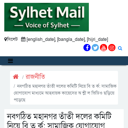
সিলেট
[english_date], [bangla_date], [hijri_date]
রাজনীতি
নবগঠিত মহানগর তাঁতী দলের কমিটি নিয়ে বি ত র্ক: সামাজিক
যোগাযোগ মাধ্যমে আহবায়ক কায়েসের অ শ্লী ল ভিডিও ছড়িয়ে
পড়েছে
নবগঠিত মহানগর তাঁতী দলের কমিটি
নিয়ে বি ত র্ক: সামাজিক যোগাযোগ