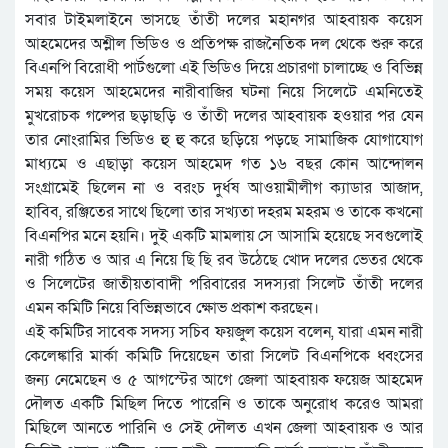
সবার টাইমলাইনে ভাসছে তাঁতী দলের মহানগর আহবায়ক কয়েস
আহমেদের অশ্লীল ভিডিও ও প্রতিপক্ষ রাজনৈতিক দল থেকে শুরু করে
বিএনপি বিরোধী পার্টগুলো এই ভিডিও দিয়ে প্রচারণা চালাচ্ছে ও বিভিন্ন
সময় কয়েস আহমেদের নারীবাজির ঘটনা নিয়ে সিলেটে এমনিতেই
মুখরোচক গল্পের ছড়াছড়ি ও তাঁতী দলের আহবায়ক হওয়ার পর যেন
তার নোংরামির ভিডিও হু হু করে ছড়িয়ে পড়ছে সামাজিক যোগাযোগ
মাধ্যমে ও এছাড়া কয়েস আহমেদ গত ১৬ বছর কোন আন্দোলন
সংগ্রামেই ছিলেন না ও বরংচ দুর্ধষ আওয়ামীলীগ ক্যাডার আজাদ,
হাবিব, রঞ্জিতের সাথে ছিলো তার সখ্যতা দহরম মহরম ও তাকে কখনো
বিএনপির মনে হয়নি। দুই একটি মামলায় সে আসামি হয়েছে সবগুলোই
নারী গঠিত ও আর এ নিয়ে ছি ছি রব উঠেছে খোদ দলের ভেতর থেকে
ও সিলেটের জাতীয়তাবাদী পরিবারের সদস্যরা সিলেট তাঁতী দলের
এমন কমিটি নিয়ে বিভিন্নভাবে ক্ষোভ প্রকাশ করছেন।
এই কমিটির সাবেক সদস্য সচিব ফয়জুল কয়েস বলেন, যারা এমন নারী
কেলেঙ্কারি মার্কা কমিটি দিয়েছেন তারা সিলেট বিএনপিকে ধ্বংসের
জন্য নেমেছেন ও ৫ আগস্টের আগে জেলা আহবায়ক ফয়েজ আহমেদ
দৌলত একটি মিছিল দিতে পারেনি ও তাকে অনুরোধ করেও আমরা
মিছিলে আনতে পারিনি ও সেই দৌলত এখন জেলা আহবায়ক ও আর