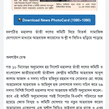
Download News PhotoCard (1080×1080)
নবগঠিত মহানগর তাঁতী দলের কমিটি নিয়ে বিতর্ক: সামাজিক
যোগাযোগ মাধ্যমে আহবায়ক কায়েসের অ শ্লী ল ভিডিও ছড়িয়ে পড়েছে
অনলাইন ডেস্ক
গত ১০ ডিসেম্বর অনুমোদন হয় সিলেট মহানগর তাঁতী দলের কমিটি ও
বাংলাদেশ জাতীয়তাবাদী তাঁতীদল কেন্দ্রীয় কমিটির আহবায়ক আবুল
কালাম আজাদ ও সদস্য সচিব মজিবুর রহমান গত সোমবার মো. কয়েছ
আহমেদকে আহবায়ক ও আমিনুল হক বেলালকে সদস্য সচিব করে ৬৯
সদস্য বিশিষ্ট সিলেট মহানগর শাখা আহ্বায়ক কমিটি অনুমোদন করেন।
তবে এই কমিটি অনুমোদনের পরই সিলেটের বিএনপি পরিবারে শুরু
হয়েছে ক্ষোভ বিস্ময় ও কমিটি ঘোষণার পর নতুন আহবায়ক কয়েস
আহমেদের একেরপর এক অশ্লীল ভিডিও ভাইরাল হতে থাকে ও এখন