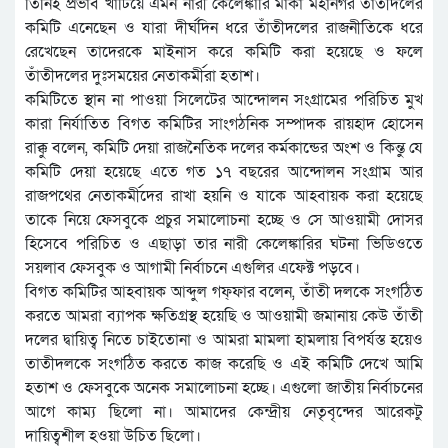
তিনিই প্রভাব খাটিয়ে এমন নারী কেলেঙ্কারি মার্কা মহানগর তাঁতীদলের
কমিটি এনেছেন ও যারা দীর্ঘদিন ধরে তাঁতীদলের রাজনীতিকে ধরে
রেখেছেন তাদেরকে মাইনাস করে কমিটি করা হয়েছে ও ফলে
তাঁতীদলের দুঃসময়ের নেতাকর্মীরা হতাশ।
কমিটিতে স্থান না পাওয়া সিলেটের আন্দোলন সংগ্রামের পরিচিত মুখ
কারা নির্যাতিত বিগত কমিটির সাংগঠনিক সম্পাদক রায়হাদ হোসেন
রাক্কু বলেন, কমিটি দেয়া রাজনৈতিক দলের কর্মকান্ডের অংশ ও কিন্তু যে
কমিটি দেয়া হয়েছে এতে গত ১৭ বছরের আন্দোলন সংগ্রাম আর
রাজপথের নেতাকর্মীদের রাখা হয়নি ও যাকে আহবায়ক করা হয়েছে
তাকে নিয়ে ফেসবুকে প্রচুর সমালোচনা হচ্ছে ও সে আওয়ামী দোসর
হিসেবে পরিচিত ও এছাড়া তার নারী কেলেঙ্কারির ঘটনা ভিডিওতে
সয়লাব ফেসবুক ও আগামী নির্বাচনে এগুলির এফেক্ট পড়বে।
বিগত কমিটির আহবায়ক আব্দুল গফ্ফার বলেন, তাঁতী দলকে সংগঠিত
করতে আমরা ব্যাপক ক্ষতিগ্রস্থ হয়েছি ও আওয়ামী জমানায় কেউ তাঁতী
দলের দ্বায়িত্ব নিতে চাইতোনা ও আমরা মামলা হামলায় বিপর্যস্ত হয়েও
তাতীদলকে সংগঠিত করতে কাজ করেছি ও এই কমিটি দেখে আমি
হতাশ ও ফেসবুকে অনেক সমালোচনা হচ্ছে। এগুলো জাতীয় নির্বাচনের
আগে কাম্য ছিলো না। আমাদের কেন্দ্রীয় নেতৃবৃন্দের আরেকটু
দায়িত্বশীল হওয়া উচিত ছিলো।