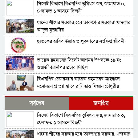
সিলেট বিভাগে বিএনপির ভূমিধস জয়, জামায়াত ০,
খেলাফত ১ আসনে বিজয়ী
ধানের শীষের সরকার হবে তারুণ্যের সরকার: খন্দকার
আব্দুল মুক্তাদির
ছাতকের হাবিব উল্লাহ তালুকদারের সংক্ষিপ্ত জীবনী
তারেক রহমানের সিলেট আগমন উপলক্ষে ১৯ নং
ওয়ার্ড বিএনপির প্রচার মিছিল
বিএনপির চেয়ারম্যান তারেক রহমানের আহ্বানে
মনোনয়ন প্র ত্যা হা রে র সিদ্ধান্ত মিজান চৌধুরীর
বিএনপির চেয়ারম্যান হিসেবে দায়িত্ব গ্রহণ করলেন
সর্বশেষ
জনপ্রিয়
তারেক রহমান
সিলেট বিভাগে বিএনপির ভূমিধস জয়, জামায়াত ০,
ফের বে প রো য়া পাথর খে কো রা, ‘বো মা’ মেশিন দিয়ে
খেলাফত ১ আসনে বিজয়ী
পাথর উত্তোলন
ধানের শীষের সরকার হবে তারুণ্যের সরকার: খন্দকার
বেগম খালেদা জিয়ার জানাজা সম্পন্ন, শেষ বিদায়ে লাখ