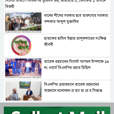
সিলেট বিভাগে বিএনপির ভূমিধস জয়, জামায়াত ০, খেলাফত ১ আসনে
বিজয়ী
ধানের শীষের সরকার হবে তারুণ্যের সরকার:
খন্দকার আব্দুল মুক্তাদির
ছাতকের হাবিব উল্লাহ তালুকদারের সংক্ষিপ্ত
জীবনী
তারেক রহমানের সিলেট আগমন উপলক্ষে ১৯
নং ওয়ার্ড বিএনপির প্রচার মিছিল
বিএনপির চেয়ারম্যান তারেক রহমানের
আহ্বানে মনোনয়ন প্র ত্যা হা রে র সিদ্ধান্ত
মিজান চৌধুরীর
বিএনপির চেয়ারম্যান হিসেবে দায়িত্ব গ্রহণ
করলেন তারেক রহমান