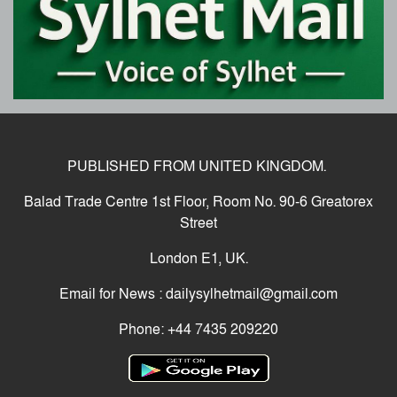
ফের বে প রো য়া পাথর খে কো রা, ‘বো মা’
মেশিন দিয়ে পাথর উত্তোলন
বেগম খালেদা জিয়ার জানাজা সম্পন্ন, শেষ বিদায়ে লাখ লাখ মানুষের
অংশগ্রহণ
PUBLISHED FROM UNITED KINGDOM.
বিদায় খালেদা জিয়া, সব চেষ্টা ব্য র্থ, চলে
Balad Trade Centre 1st Floor, Room No. 90-6 Greatorex
গেলেন সাবেক প্রধানমন্ত্রী
Street
London E1, UK.
তারেক রহমান ফিরছেন আজ, বিএনপির নতুন
করে পথচলার সংকল্প
Email for News : dailysylhetmail@gmail.com
Phone: +44 7435 209220
শহীদ হাদীর হ ত্যা কা ণ্ড এবং দৈনিক প্রথম আলো ও ডেইলি স্টার
কার্যালয়ে হা ম লা ও ভা ঙ চু রে র প্র তি বা দে সিলেট অনলাইন
প্রেসক্লাবের মানববন্ধন