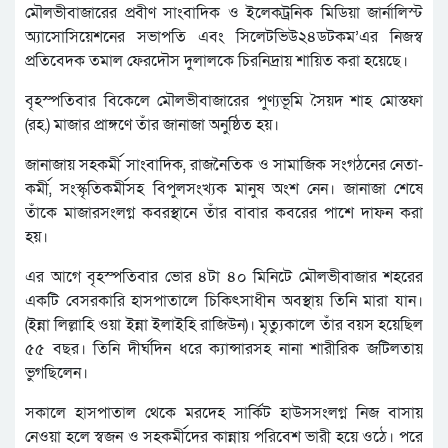
মৌলভীবাজারের প্রবীণ সাংবাদিক ও ইলেকট্রনিক মিডিয়া জার্নালিস্ট
অ্যাসোসিয়েশনের সভাপতি এবং সিলেটভিউ২৪ডটকম’এর নিজস্ব
প্রতিবেদক তমাল ফেরদৌস দুলালকে চিরনিদ্রায় শায়িত করা হয়েছে।
বৃহস্পতিবার বিকেলে মৌলভীবাজারের পুণ্যভূমি সৈয়দ শাহ মোস্তফা
(রহ.) মাজার প্রাঙ্গণে তাঁর জানাজা অনুষ্ঠিত হয়।
জানাজায় সহকর্মী সাংবাদিক, রাজনৈতিক ও সামাজিক সংগঠনের নেতা-
কর্মী, সংস্কৃতিকর্মীসহ বিপুলসংখ্যক মানুষ অংশ নেন। জানাজা শেষে
তাঁকে মাজারসংলগ্ন কবরস্থানে তাঁর বাবার কবরের পাশে দাফন করা
হয়।
এর আগে বৃহস্পতিবার ভোর ৪টা ৪০ মিনিটে মৌলভীবাজার শহরের
একটি বেসরকারি হাসপাতালে চিকিৎসাধীন অবস্থায় তিনি মারা যান।
(ইন্না লিল্লাহি ওয়া ইন্না ইলাইহি রাজিউন)। মৃত্যুকালে তাঁর বয়স হয়েছিল
৫৫ বছর। তিনি দীর্ঘদিন ধরে ক্যান্সারসহ নানা শারীরিক জটিলতায়
ভুগছিলেন।
সকালে হাসপাতাল থেকে মরদেহ সার্কিট হাউসসংলগ্ন নিজ বাসায়
নেওয়া হলে স্বজন ও সহকর্মীদের কান্নায় পরিবেশ ভারী হয়ে ওঠে। পরে