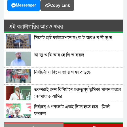
Copy Link
Messenger
এই ক্যাটাগরির আরও খবর
সিলেট হার্ট ফাউন্ডেশনে সং ক ট আরও ঘ নী ভূ ত
আ ত্ম শু দ্ধি অ ব হে লি ত ফরজ
নির্বাচনী স হিং স তা র শ ঙ্কা বাড়ছে
তরুণরাই দেশ বিনির্মাণে গুরুত্বপূর্ণ ভূমিকা পালন করবে
: জামায়াত আমির
নির্বাচন ও গণভোট একই দিনে হতে হবে : মির্জা
ফখরুল
নির্বাচন বিরোধীদের ৭ নভেম্বরের চেতনায় পরাজিত