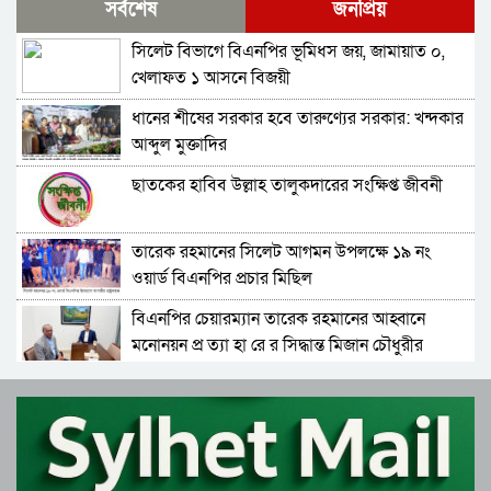
সর্বশেষ
জনপ্রিয়
করতে হবে : আমীর খসরু
সিলেট বিভাগে বিএনপির ভূমিধস জয়, জামায়াত ০,
জামায়াতের আলোচনার প্রস্তাব, যা বললেন বিএনপির
খেলাফত ১ আসনে বিজয়ী
মহাসচিব
ধানের শীষের সরকার হবে তারুণ্যের সরকার: খন্দকার
সুনামগঞ্জ-১ : ‘চূড়ান্ত মনোনয়ন আমিই পাবো’-
আব্দুল মুক্তাদির
কামরুজ্জামান কামরুল
ছাতকের হাবিব উল্লাহ তালুকদারের সংক্ষিপ্ত জীবনী
সাবাস এসএমপির পুলিশ কমিশনার : কালিঘাটে জ ব্দ
৫১৩ বস্তা ভারতীয় পেঁয়াজ
তারেক রহমানের সিলেট আগমন উপলক্ষে ১৯ নং
জেলা প্রশাসক মহোদয় আপনার ঘুম ভাঙ্গবে কখন!
ওয়ার্ড বিএনপির প্রচার মিছিল
সিলেটের কোম্পানীগঞ্জে থামছে না পাথর লুট, শাহ
আরেফিন টিলার ৮৫ শতাংশ পাথর উধাও
বিএনপির চেয়ারম্যান তারেক রহমানের আহ্বানে
বাপের বেটা মুক্তাদির! লোক দেখানো ! হাতে হাত
মনোনয়ন প্র ত্যা হা রে র সিদ্ধান্ত মিজান চৌধুরীর
রাখলেন আরিফ-মুক্তাদির
বিএনপির চেয়ারম্যান হিসেবে দায়িত্ব গ্রহণ করলেন
সামাজিক ন্যায়বিচার প্রতিষ্ঠা না হওয়া পর্যন্ত আমরা
তারেক রহমান
থামবো না : ডা. শফিকুর রহমান
ফের বে প রো য়া পাথর খে কো রা, ‘বো মা’ মেশিন দিয়ে
সিলেটে গ্রে প্তা র জোসনাসহ ওরা ৩জন
পাথর উত্তোলন