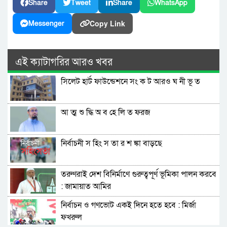
Share
Tweet
Share
WhatsApp
Copy Link
Messenger
এই ক্যাটাগরির আরও খবর
সিলেট হার্ট ফাউন্ডেশনে সং ক ট আরও ঘ নী ভূ ত
আ ত্ম শু দ্ধি অ ব হে লি ত ফরজ
নির্বাচনী স হিং স তা র শ ঙ্কা বাড়ছে
তরুণরাই দেশ বিনির্মাণে গুরুত্বপূর্ণ ভূমিকা পালন করবে
: জামায়াত আমির
নির্বাচন ও গণভোট একই দিনে হতে হবে : মির্জা
ফখরুল