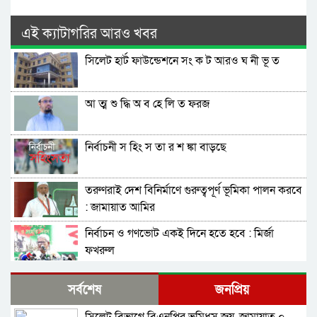
এই ক্যাটাগরির আরও খবর
সিলেট হার্ট ফাউন্ডেশনে সং ক ট আরও ঘ নী ভূ ত
আ ত্ম শু দ্ধি অ ব হে লি ত ফরজ
নির্বাচনী স হিং স তা র শ ঙ্কা বাড়ছে
তরুণরাই দেশ বিনির্মাণে গুরুত্বপূর্ণ ভূমিকা পালন করবে
: জামায়াত আমির
নির্বাচন ও গণভোট একই দিনে হতে হবে : মির্জা
ফখরুল
নির্বাচন বিরোধীদের ৭ নভেম্বরের চেতনায় পরাজিত
সর্বশেষ
জনপ্রিয়
করতে হবে : আমীর খসরু