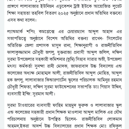
প্রাঙ্গণে লালাবাজার ইউনিয়ন এডুকেশন ট্রাষ্ট ইউকে আয়োজিত লুয়েট
শিক্ষা সহায়তা তহবিল বিতরণ ২০২৫ অনুষ্ঠানে প্রধান অতিথির বক্তব্যে
এসব কথা বলেন।
ল্যান্ডমার্ক শপিং কমপ্লেক্সে এর চেয়ারম্যান আব্দুল আহাদ এর
সভাপতিত্বে অনুষ্ঠানে বিশেষ অতিথির বক্তব্য রাখেন- সিলেটের
অতিরিক্ত জেলা প্রশাসক মাসুদ রানা, শিক্ষানুরাগী ও রাজনীতিবিদ
ফালাকুজ্জামান চৌধুরী জগলু, যুক্তরাজ্য প্রবাসী আব্দুল জলিল, দক্ষিণ
সুরমা উপজেলার সহকারী কমিশনার (ভূমি) সিহাব সারার অভী, উপজেলা
মৎস্য কর্মকর্তা সুনন্দা রানী মোদক, জাফরাবাদ উচ্চ বিদ্যালয় এন্ড
কলেজের অধ্যক্ষ মোহাম্মদ আলী, রাজনীতিবিদ আব্দুল মোহিত, আব্দুল
হক জগলু, লালাবাজার কিন্ডারগার্টেন স্কুলের পরিচালক আমিনুর রহমান
চৌধুরী শিফতা, দক্ষিণ সুরমা ফাউন্ডেশনের সভাপতি ডাঃ গিয়াস উদ্দিন,
ব্যবসায়ী ইন্জি: সুরমান আলী।
সুরমা টাওয়ারের ব্যবসায়ী ফাহিম মাহমুদ ফুরুক ও লালাবাজার স্কুল
এন্ড কলেজের সহকারী প্রধান শিক্ষক মাওলানা আব্দুল মালিক এর যৌথ
পরিচালনায় অনুষ্ঠানে উপস্থিত ছিলেন- রাজনীতিবিদ লোকমান
আহমদ,ইকরা আদর্শ উচ্চ বিদ্যালয়ের প্রধান শিক্ষক মোঃ রফিকুল