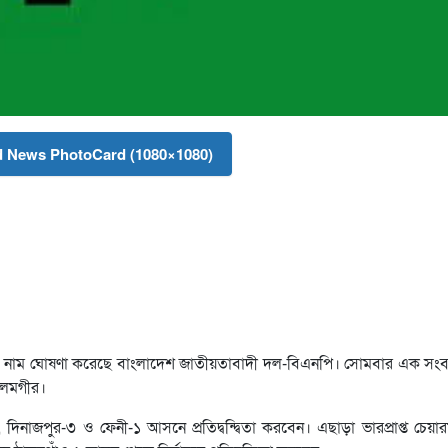
 News PhotoCard (1080×1080)
্থীদের নাম ঘোষণা করেছে বাংলাদেশ জাতীয়তাবাদী দল-বিএনপি। সোমবার এক সংব
আলমগীর।
িনাজপুর-৩ ও ফেনী-১ আসনে প্রতিদ্বন্দ্বিতা করবেন। এছাড়া ভারপ্রাপ্ত চেয়া