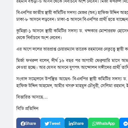
রহমান বগুড়া-৬ আসন থেকে নির্বাচনে অংশ নেবেন। মির্জা ফখরুল নিজে ঠ
বিএনপির জাতীয় স্থায়ী কমিটির সদস্য মেজর (অব.) হাফিজ উদ্দিন আহম
ঢাকা-৮ আসনে লড়বেন। ঢাকা-৩ আসনে বিএনপির প্রার্থী হতে যাচ্ছেন স্থ
কুমিল্লা-১ আসনে স্থায়ী কমিটির সদস্য ড. খন্দকার মোশাররফ হোসেন প
থেকে নির্বাচনে অংশ নেবেন।
এর আগে দলের ভারপ্রাপ্ত চেয়ারম্যান তারেক রহমানের নেতৃত্বে স্থায়ী 
মির্জা ফখরুল বলেন, দীর্ঘ ১৬ বছর পর আগামী ফেব্রুয়ারি মাসে আমরা গ
দেওয়া হচ্ছে। আর যেসব আসনে যুগপৎ আন্দোলন সঙ্গীদের প্রার্থী তা
সংবাদ সম্মেলনে উপস্থিত আছেন- বিএনপির স্থায়ী কমিটির সদস্য ড. খ
হাফিজ উদ্দিন আহমেদ, আমীর খসরু মাহমুদ চৌধুরী, সেলিমা রহমান,
বিস্তারিত আসছে…
বিডি প্রতিদিন
Share
Tweet
Share
WhatsApp