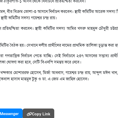
াকুরগাঁও-১ আসন থেকে নির্বাচনে প্রতিদ্বন্দ্বিতা করবেন।
েদ, বীর বিক্রম ভোলা-৩ আসনে নির্বাচন করবেন। স্থায়ী কমিটির আরেক সদস্য ম
ায়ী কমিটির সদস্য গয়েশ্বর চন্দ্র রায়।
্রতিদ্বন্দ্বিতা করবেন। স্থায়ী কমিটির সদস্য আমির খসরু মাহমুদ চৌধুরী চট্ট
কমিটির বৈঠক হয়। সেখানে দলীয় প্রার্থীদের নামের প্রাথমিক তালিকা চূড়ান্ত করা হ
ণতান্ত্রিক নির্বাচন পেতে যাচ্ছি। সেই নির্বাচনে ২৩৭ আসনের সম্ভাব্য প্রার্
লিকা ঘোষণা করা হবে, সেটি বিএনপি সমন্বয় করে নেবে।
ন্দকার মোশাররফ হোসেন, মির্জা আব্বাস, গয়েশ্বর চন্দ্র রায়, আব্দুল মঈন খান
 ইকবাল হাসান মাহমুদ টুকু ও ডা. এ জেড এম জাহিদ হোসেন।
Copy Link
Messenger