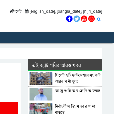
সিলেট
[english_date], [bangla_date], [hijri_date]
এই ক্যাটাগরির আরও খবর
সিলেট হার্ট ফাউন্ডেশনে সং ক ট
আরও ঘ নী ভূ ত
আ ত্ম শু দ্ধি অ ব হে লি ত ফরজ
নির্বাচনী স হিং স তা র শ ঙ্কা
বাড়ছে