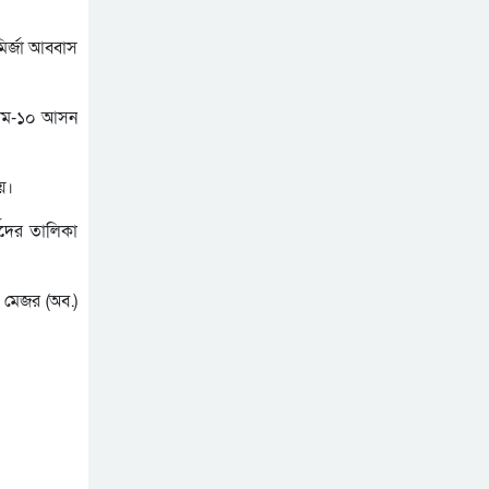
কার্যালয়ে হা ম লা, জেলায়
অনলাইন প্রেসক্লাবের মানববন্ধন
জেলায় বিভিন্ন সংগঠনের নি ন্দা
ির্জা আব্বাস
শীতার্তের পাশে থাকুক
ও প্র তি বা দ
মানবতার হাত
সিলেট মহানগর তাঁতীদলের
গ্রাম-১০ আসন
নবগঠিত আহ্বায়ক কমিটি
বাতিলের দাবীতে খন্দকার
নবগঠিত মহানগর তাঁতী দলের
য়।
আব্দুল মুক্তাদির বরাবরে
কমিটি নিয়ে বি ত র্ক: সামাজিক
স্মারকলিপি প্রদান
থীদের তালিকা
যোগাযোগ মাধ্যমে আহবায়ক
কায়েসের অ শ্লী ল ভিডিও
ছড়িয়ে পড়েছে
, মেজর (অব.)