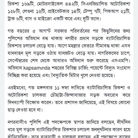
রিকশা ১৬৯টি, মোটরসাইকেল ৪৪২টি, সিএনজিচালিত অটোরিকশা
১২৮টি, লেগুনা ১২টি, প্রাইভেটকার ১৪টি, টেম্পু ৭টি, পিকআপ ২১টি,
ট্রাক ৬টি, বাস ও মাইক্রো একটি করে এবং দুটি ভ্যান।
গত বছরের ৫ আগস্ট সরকার পরিবর্তনের পর কিছুদিনের জন্য
পুলিশের অভিযান বন্ধ থাকায় নগরীর প্রধান সড়কে ব্যাটারিচালিত
রিকশার চলাচল বেড়ে যায়। আগে মহল্লার ভেতরে সীমাবদ্ধ থাকা এসব
যানবাহন মূল সড়কে ওঠায় যানজটও বেড়ে যায়। নাগরিকদের চাপে,
সেপ্টেম্বরের শেষ থেকে আবারও অভিযান শুরু করেছে এসএমপি।
অভিযান kapsamında শহরের বিভিন্ন চার্জিং পয়েন্টে বিদ্যুৎ সংযোগ
বিচ্ছিন্ন করা হয়েছে এবং বৈদ্যুতিক মিটার খুলে নেওয়া হয়েছে।
এরইমধ্যে, গত মঙ্গলবার ১১ দফা দাবিতে ব্যাটারিচালিত রিকশা ও
অটোরিকশা চালকরা চৌহাট্টা-জিন্দাবাজার সড়ক অবরোধ করে
দিনব্যাপী বিক্ষোভ করেন। তবে প্রশাসন জানিয়েছে, এই বিষয়ে কোনো
ছাড় দেওয়া হবে না।
নগরবাসীও পুলিশি এই পদক্ষেপকে স্বাগত জানিয়ে বলছেন, দীর্ঘদিন
ধরে মূল সড়কে ব্যাটারিচালিত রিকশার চলাচল জনদূর্ঘটনার কারণ হয়ে
দাঁড়িয়েছিল। তবে ব্যবসায়ী ও চালকরা বলছেন, এই পদক্ষেপে তাদের