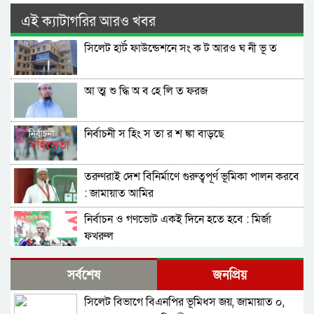
এই ক্যাটাগরির আরও খবর
সিলেট হার্ট ফাউন্ডেশনে সং ক ট আরও ঘ নী ভূ ত
আ ত্ম শু দ্ধি অ ব হে লি ত ফরজ
নির্বাচনী স হিং স তা র শ ঙ্কা বাড়ছে
তরুণরাই দেশ বিনির্মাণে গুরুত্বপূর্ণ ভূমিকা পালন করবে
: জামায়াত আমির
নির্বাচন ও গণভোট একই দিনে হতে হবে : মির্জা
ফখরুল
নির্বাচন বিরোধীদের ৭ নভেম্বরের চেতনায় পরাজিত
সর্বশেষ
জনপ্রিয়
করতে হবে : আমীর খসরু
সিলেট বিভাগে বিএনপির ভূমিধস জয়, জামায়াত ০,
জামায়াতের আলোচনার প্রস্তাব, যা বললেন বিএনপির