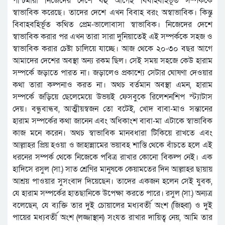
পশ্চিমারা নিজেদের দেশে বহু আগেই বিবাহবহির্ভূত সম্পর্ককে
স্বাভাবিক করেছে। তাদের দেশে এখন বিবাহ বরং অস্বাভাবিক। কিন্তু
বিবাহবহির্ভূত কথিত প্রেম-ভালোবাসা স্বাভাবিক। নিজেদের দেশে
স্বাভাবিক করার পর এখন তারা সারা দুনিয়াতেই এই সম্পর্ককে সহজ ও
স্বাভাবিক করার চেষ্টা চালিয়ে যাচ্ছে। আজ থেকে ২০-৩০ বছর আগে
আমাদের দেশের অবস্থা অন্য রকম ছিল। সেই সময় সহজে কেউ হারাম
সম্পর্কে জড়াতে পারত না। জড়ালেও প্রকাশ্যে সেটার ঘোষণা দেওয়ার
কথা তারা কল্পনাও করত না। অথচ বর্তমান অবস্থা এমন, হারাম
সম্পর্কে জড়িয়ে ছেলেমেয়ে উভয়ই ফেসবুকে রিলেশনশিপ স্ট্যাটাস
দেয়। বন্ধুবান্ধব, আত্মীয়স্বজন তো বটেই, খোদ বাবা-মাও সন্তানের
হারাম সম্পর্কের কথা জানেন এবং অধিকাংশ বাবা-মা এটাকে স্বাভাবিক
কাজ মনে করেন। অথচ স্বাভাবিক মানবধারা টিকিয়ে রাখতে এবং
আল্লাহর প্রিয় হওয়া ও জাহান্নামের ভয়াবহ শাস্তি থেকে বাঁচতে হলে এই
ধরনের সম্পর্ক থেকে নিজেকে পবিত্র রাখার কোনো বিকল্প নেই। এক
হাদিসে রসুল (সা.) সাত শ্রেণির মানুষকে কেয়ামতের দিন আল্লাহর ছায়ায়
আশ্রয় পাওয়ার সুসংবাদ দিয়েছেন। তাদের একজন হলেন সেই যুবক,
যে হারাম সম্পর্কের হাতছানিকে উপেক্ষা করতে পারে। রসুল (সা.) অন্যত্র
বলেছেন, যে ব্যক্তি তার দুই চোয়ালের মধ্যবর্তী অংশ (জিহ্বা) ও দুই
পায়ের মধ্যবর্তী অংশ (লজ্জাস্থান) সংযত রাখার দায়িত্ব নেয়, আমি তার