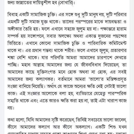
জন্য জান্নাতের দায়িত্বশীল হব (বোখারি)।
বিবাহ একটি সামাজিক চুক্তি। এর সঙ্গে শুধু দুটি মানুষ নয়, দুটি পরিবার
এমনটি দুটি সমাজ যুক্ত থাকে। তাদের পরস্পরের মাঝে দায়বদ্ধতা ও
অঙ্গীকার তৈরি হয়। ফলে এখানে সহজে জুলুম হয় না। পক্ষান্তরে হারাম
সম্পর্ক হয় সঙ্গোপনে, সবার অলক্ষ্যে অথবা একান্ত দুজনের পছন্দের
ভিত্তিতে। এখানে কোনো সামাজিক চুক্তি ও পারিবারিক কমিটমেন্ট
থাকে না। এর প্রধান গন্তব্য থাকে শরীর। ফলে এখানে জুলুম, প্রতারণার
শঙ্কা বেশি থাকে। যার পরিণতি আমরা আমাদের চারপাশে দেখতে
পাচ্ছি। মহান আল্লাহ আমাদের জন্য যে জীবনবিধান দিয়েছেন, তা
আমাদের কাছে যুক্তিসংগত মনে হোক অথবা না হোক, এর সবই
আমাদের জন্য কল্যাণকর। বর্তমানে আমরা ‘ভালো’র মস্তিষ্কপ্রসূত
সংজ্ঞা বানিয়ে নিয়েছি। অর্থাৎ যে কাজে অন্যের ক্ষতি নেই সেটাই ভালো
কাজ। এই সংজ্ঞার আলোকে বলা হয়, ব্যভিচারে যেহেতু পারস্পরিক
সম্মতি থাকে এবং এতে কারও ক্ষতি করা হয় না, তাই এটা খারাপ কাজ
নয়।
কথা হলো, যিনি আমাদের সৃষ্টি করেছেন, তিনিই সবচেয়ে ভালো জানেন,
কীসে আমাদের কল্যাণ আর কীসে অকল্যাণ। একটি শিশু যখন