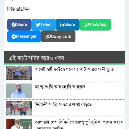
বিডি প্রতিদিন
Share
Tweet
Share
WhatsApp
Copy Link
Messenger
এই ক্যাটাগরির আরও খবর
সিলেট হার্ট ফাউন্ডেশনে সং ক ট আরও ঘ নী ভূ ত
আ ত্ম শু দ্ধি অ ব হে লি ত ফরজ
নির্বাচনী স হিং স তা র শ ঙ্কা বাড়ছে
তরুণরাই দেশ বিনির্মাণে গুরুত্বপূর্ণ ভূমিকা পালন করবে