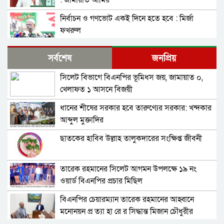
: জামায়াত আমির
নির্বাচন ও গণভোট একই দিনে হতে হবে : মির্জা
ফখরুল
নির্বাচন বিরোধীদের ৭ নভেম্বরের চেতনায় পরাজিত
সর্বশেষ
জনপ্রিয়
করতে হবে : আমীর খসরু
সিলেট বিভাগে বিএনপির ভূমিধস জয়, জামায়াত ০,
জামায়াতের আলোচনার প্রস্তাব, যা বললেন বিএনপির
খেলাফত ১ আসনে বিজয়ী
মহাসচিব
ধানের শীষের সরকার হবে তারুণ্যের সরকার: খন্দকার
সুনামগঞ্জ-১ : ‘চূড়ান্ত মনোনয়ন আমিই পাবো’-
আব্দুল মুক্তাদির
কামরুজ্জামান কামরুল
ছাতকের হাবিব উল্লাহ তালুকদারের সংক্ষিপ্ত জীবনী
সাবাস এসএমপির পুলিশ কমিশনার : কালিঘাটে জ ব্দ
৫১৩ বস্তা ভারতীয় পেঁয়াজ
তারেক রহমানের সিলেট আগমন উপলক্ষে ১৯ নং
জেলা প্রশাসক মহোদয় আপনার ঘুম ভাঙ্গবে কখন!
ওয়ার্ড বিএনপির প্রচার মিছিল
সিলেটের কোম্পানীগঞ্জে থামছে না পাথর লুট, শাহ
আরেফিন টিলার ৮৫ শতাংশ পাথর উধাও
বিএনপির চেয়ারম্যান তারেক রহমানের আহ্বানে
বাপের বেটা মুক্তাদির! লোক দেখানো ! হাতে হাত
মনোনয়ন প্র ত্যা হা রে র সিদ্ধান্ত মিজান চৌধুরীর
রাখলেন আরিফ-মুক্তাদির