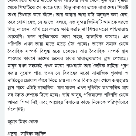
মোমবাতির মাথায় নাচতে থাকা আগুনের শিখা দেখে, মুগ্ধ হয়। মুগ্ধতা
থেকে শিখাটিকে সে ধরতে যায়। কিন্তু বাবা-মা তাকে বাধা দেয়। শিশুটি
তখন চিৎকার করে কাঁদে। তার কান্নার ভাষা যদি অনুবাদ করা যেত,
তবে বোঝা যেত, সে হয়তো বলছে, এত সুন্দর জিনিসটি আমাকে ধরতে
দিচ্ছ না কেন! আমি তো কারও ক্ষতি করছি না! শিশুর মতো পশ্চিমারাও
বোঝেনি। ফলে ব্যভিচারকে তারা সহজ, স্বাভাবিক করেছে। এর
পরিণতি এখন তারা হাড়ে হাড়ে টের পাচ্ছে। তাদের সমাজ থেকে
বৈবাহিক সম্পর্ক বিলুপ্ত হতে চলেছে। আর বৈবাহিক সম্পর্ক হ্রাস
পাওয়ার কারণে তাদের জন্মের হারও মারাত্মকভাবে হ্রাস পেয়েছে।
মানুষ যখন সহজেই পশুর মতো পথেঘাটে তার জৈবিক চাহিদা পূরণ
করার সুযোগ পায়, তখন সে বিবাহের মতো সামাজিক শৃঙ্খলা ও
দায়িত্বের জোয়াল কাঁধে নিতে চায় না। আর বিবাহ হ্রাস পেলে জন্মহারও
হ্রাস পাবে এটাই স্বাভাবিক। যার মাশুল এখন পৃথিবীর তথাকথিত প্রায়
সব উন্নত দেশকে দিতে হচ্ছে। তাই আসুন, পশ্চিমাদের পরিণতি থেকে
আমরা শিক্ষা নিই এবং আল্লাহর বিধানের কাছে নিজেকে পরিপূর্ণভাবে
সঁপে দিই।
জুমার মিম্বর থেকে
গ্রন্থনা : সাব্বির জাদিদ