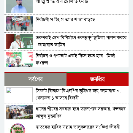
আ ত্ম শু দ্ধি অ ব হে লি ত ফরজ
নির্বাচনী স হিং স তা র শ ঙ্কা বাড়ছে
তরুণরাই দেশ বিনির্মাণে গুরুত্বপূর্ণ ভূমিকা পালন করবে
: জামায়াত আমির
নির্বাচন ও গণভোট একই দিনে হতে হবে : মির্জা
ফখরুল
নির্বাচন বিরোধীদের ৭ নভেম্বরের চেতনায় পরাজিত
সর্বশেষ
জনপ্রিয়
করতে হবে : আমীর খসরু
সিলেট বিভাগে বিএনপির ভূমিধস জয়, জামায়াত ০,
জামায়াতের আলোচনার প্রস্তাব, যা বললেন বিএনপির
খেলাফত ১ আসনে বিজয়ী
মহাসচিব
ধানের শীষের সরকার হবে তারুণ্যের সরকার: খন্দকার
সুনামগঞ্জ-১ : ‘চূড়ান্ত মনোনয়ন আমিই পাবো’-
আব্দুল মুক্তাদির
কামরুজ্জামান কামরুল
ছাতকের হাবিব উল্লাহ তালুকদারের সংক্ষিপ্ত জীবনী
সাবাস এসএমপির পুলিশ কমিশনার : কালিঘাটে জ ব্দ