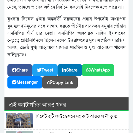
মেলে, তাহলে তাদের অধীনে নির্বাচন কখনোই নিরপেক্ষ হতে পারে না।
বুধবার বিকেল ৫টায় অন্তর্বর্তী সরকারের প্রধান উপদেষ্টা অধ্যাপক
মুহাম্মদ ইউনূসের সঙ্গে সাক্ষাৎ করতে পাঁচটায় বাসভবন যমুনায় পৌঁছান
এনসিপির শীর্ষ চার নেতা। এনসিপির আহ্বায়ক নাহিদ ইসলামের
নেতৃত্বে প্রতিনিধিদলে ছিলেন দলের উত্তরাঞ্চলের মুখ্য সংগঠক সারজিস
আলম, জ্যেষ্ঠ যুগ্ম আহ্বায়ক সামান্তা শারমিন ও যুগ্ম আহ্বায়ক খালেদ
সাইফুল্লাহ।
Share
Tweet
Share
WhatsApp
Copy Link
Messenger
এই ক্যাটাগরির আরও খবর
সিলেট হার্ট ফাউন্ডেশনে সং ক ট আরও ঘ নী ভূ ত