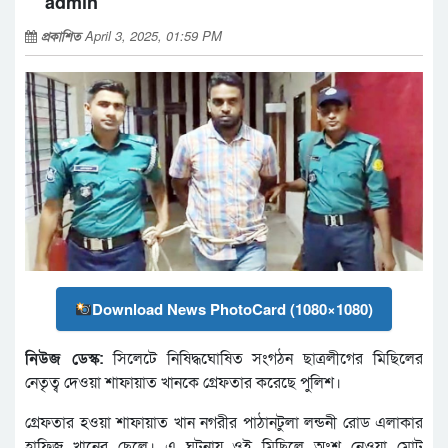
admin
প্রকাশিত
April 3, 2025, 01:59 PM
Download News PhotoCard (1080×1080)
নিউজ ডেস্ক:
সিলেটে নিষিদ্ধঘোষিত সংগঠন ছাত্রলীগের মিছিলের
নেতৃত্ব দেওয়া শাফায়াত খানকে গ্রেফতার করেছে পুলিশ।
গ্রেফতার হওয়া শাফায়াত খান নগরীর পাঠানটুলা লন্ডনী রোড এলাকার
হাফিজ খানের ছেলে। এ ঘটনায় ওই মিছিলে অংশ নেওয়া মোট