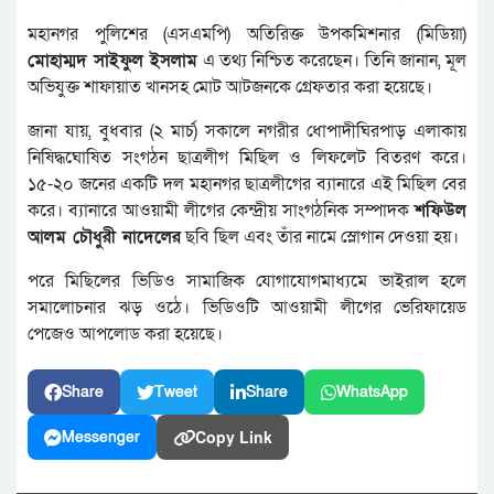
মহানগর পুলিশের (এসএমপি) অতিরিক্ত উপকমিশনার (মিডিয়া)
মোহাম্মদ সাইফুল ইসলাম
এ তথ্য নিশ্চিত করেছেন। তিনি জানান, মূল
অভিযুক্ত শাফায়াত খানসহ মোট আটজনকে গ্রেফতার করা হয়েছে।
জানা যায়, বুধবার (২ মার্চ) সকালে নগরীর ধোপাদীঘিরপাড় এলাকায়
নিষিদ্ধঘোষিত সংগঠন ছাত্রলীগ মিছিল ও লিফলেট বিতরণ করে।
১৫-২০ জনের একটি দল মহানগর ছাত্রলীগের ব্যানারে এই মিছিল বের
করে। ব্যানারে আওয়ামী লীগের কেন্দ্রীয় সাংগঠনিক সম্পাদক
শফিউল
আলম চৌধুরী নাদেলের
ছবি ছিল এবং তাঁর নামে স্লোগান দেওয়া হয়।
পরে মিছিলের ভিডিও সামাজিক যোগাযোগমাধ্যমে ভাইরাল হলে
সমালোচনার ঝড় ওঠে। ভিডিওটি আওয়ামী লীগের ভেরিফায়েড
পেজেও আপলোড করা হয়েছে।
Share
Tweet
Share
WhatsApp
Copy Link
Messenger