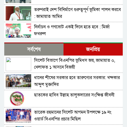
তরুণরাই দেশ বিনির্মাণে গুরুত্বপূর্ণ ভূমিকা পালন করবে
: জামায়াত আমির
নির্বাচন ও গণভোট একই দিনে হতে হবে : মির্জা
ফখরুল
নির্বাচন বিরোধীদের ৭ নভেম্বরের চেতনায় পরাজিত
সর্বশেষ
জনপ্রিয়
করতে হবে : আমীর খসরু
সিলেট বিভাগে বিএনপির ভূমিধস জয়, জামায়াত ০,
জামায়াতের আলোচনার প্রস্তাব, যা বললেন বিএনপির
খেলাফত ১ আসনে বিজয়ী
মহাসচিব
ধানের শীষের সরকার হবে তারুণ্যের সরকার: খন্দকার
সুনামগঞ্জ-১ : ‘চূড়ান্ত মনোনয়ন আমিই পাবো’-
আব্দুল মুক্তাদির
কামরুজ্জামান কামরুল
ছাতকের হাবিব উল্লাহ তালুকদারের সংক্ষিপ্ত জীবনী
সাবাস এসএমপির পুলিশ কমিশনার : কালিঘাটে জ ব্দ
৫১৩ বস্তা ভারতীয় পেঁয়াজ
তারেক রহমানের সিলেট আগমন উপলক্ষে ১৯ নং
জেলা প্রশাসক মহোদয় আপনার ঘুম ভাঙ্গবে কখন!
ওয়ার্ড বিএনপির প্রচার মিছিল
সিলেটের কোম্পানীগঞ্জে থামছে না পাথর লুট, শাহ
আরেফিন টিলার ৮৫ শতাংশ পাথর উধাও