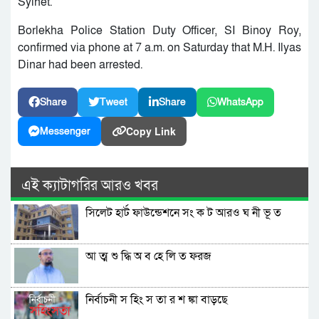
Sylhet.
Borlekha Police Station Duty Officer, SI Binoy Roy,
confirmed via phone at 7 a.m. on Saturday that M.H. Ilyas
Dinar had been arrested.
Share
Tweet
Share
WhatsApp
Copy Link
Messenger
এই ক্যাটাগরির আরও খবর
সিলেট হার্ট ফাউন্ডেশনে সং ক ট আরও ঘ নী ভূ ত
আ ত্ম শু দ্ধি অ ব হে লি ত ফরজ
নির্বাচনী স হিং স তা র শ ঙ্কা বাড়ছে