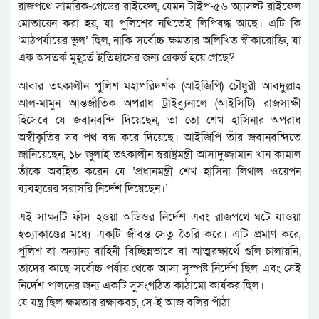
রাজপথে সামরিক-গ্রেডের রাইফেল, যেমন টাইপ-৫৬ অ্যাসল্ট রাইফেল
মোতায়েন করা হয়, যা পুলিশের নথিতেই লিপিবদ্ধ আছে। এটি কি
‘মাঠপর্যায়ের ভুল’ ছিল, নাকি সর্বোচ্চ ক্ষমতার অলিখিত স্বীকারোক্তি, যা
এক অসতর্ক মুহূর্তে ইতিহাসের জন্য রেকর্ড হয়ে গেছে?
আবার তৎকালীন পুলিশ মহাপরিদর্শক (আইজিপি) চৌধুরী আবদুল্লাহ
আল-মামুন আন্তর্জাতিক অপরাধ ট্রাইব্যুনালে (আইসিটি) রাজসাক্ষী
হিসেবে যে জবানবন্দি দিয়েছেন, তা তো শেখ হাসিনার অপরাধ
অস্বীকৃতির সব পথ বন্ধ করে দিয়েছে। আইজিপি তাঁর জবানবন্দিতে
জানিয়েছেন, ১৮ জুলাই তৎকালীন স্বরাষ্ট্রমন্ত্রী আসাদুজ্জামান খান কামাল
তাঁকে অবহিত করেন যে ‘প্রধানমন্ত্রী শেখ হাসিনা লিথাল ওয়েপন
ব্যবহারের সরাসরি নির্দেশ দিয়েছেন।’
এই সাক্ষ্যটি ফাঁস হওয়া অডিওর নির্দেশ এবং রাজপথে ঘটে যাওয়া
হত্যাকাণ্ডের মধ্যে একটি জীবন্ত সেতু তৈরি করে। এটি প্রমাণ করে,
পুলিশ বা অন্যান্য বাহিনী বিচ্ছিন্নভাবে বা আত্মরক্ষার্থে গুলি চালায়নি;
তাদের কাছে সর্বোচ্চ পর্যায় থেকে আসা সুস্পষ্ট নির্দেশ ছিল এবং সেই
নির্দেশ পালনের জন্য একটি সুসংগঠিত কাঠামো কার্যকর ছিল।
যে যন্ত্র ছিল ক্ষমতার রক্ষাকবচ, সে-ই আজ বলির পাঁঠা