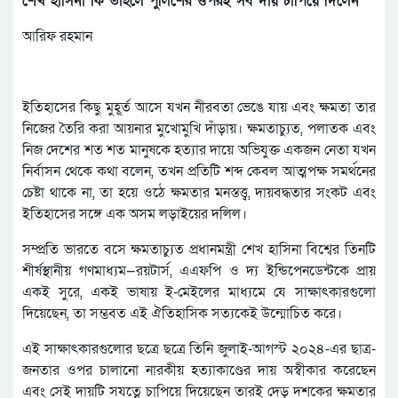
শেখ হাসিনা কি তাহলে পুলিশের ওপরই সব দায় চাপিয়ে দিলেন
আরিফ রহমান
ইতিহাসের কিছু মুহূর্ত আসে যখন নীরবতা ভেঙে যায় এবং ক্ষমতা তার
নিজের তৈরি করা আয়নার মুখোমুখি দাঁড়ায়। ক্ষমতাচ্যুত, পলাতক এবং
নিজ দেশের শত শত মানুষকে হত্যার দায়ে অভিযুক্ত একজন নেতা যখন
নির্বাসন থেকে কথা বলেন, তখন প্রতিটি শব্দ কেবল আত্মপক্ষ সমর্থনের
চেষ্টা থাকে না, তা হয়ে ওঠে ক্ষমতার মনস্তত্ত্ব, দায়বদ্ধতার সংকট এবং
ইতিহাসের সঙ্গে এক অসম লড়াইয়ের দলিল।
সম্প্রতি ভারতে বসে ক্ষমতাচ্যুত প্রধানমন্ত্রী শেখ হাসিনা বিশ্বের তিনটি
শীর্ষস্থানীয় গণমাধ্যম—রয়টার্স, এএফপি ও দ্য ইন্ডিপেনডেন্টকে প্রায়
একই সুরে, একই ভাষায় ই-মেইলের মাধ্যমে যে সাক্ষাৎকারগুলো
দিয়েছেন, তা সম্ভবত এই ঐতিহাসিক সত্যকেই উন্মোচিত করে।
এই সাক্ষাৎকারগুলোর ছত্রে ছত্রে তিনি জুলাই-আগস্ট ২০২৪-এর ছাত্র-
জনতার ওপর চালানো নারকীয় হত্যাকাণ্ডের দায় অস্বীকার করেছেন
এবং সেই দায়টি সযত্নে চাপিয়ে দিয়েছেন তারই দেড় দশকের ক্ষমতার