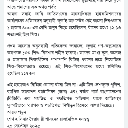
অস্বীকারের বয়ানটি একটি বিশাল হিমশৈলের চূড়ামাত্র, যার নিচে ডুবে
আছে প্রমাণের এক অখণ্ড পর্বত।
আমরা সবাই জানি জাতিসংঘের মানবাধিকার হাইকমিশনারের
কার্যালয়ের প্রতিবেদন অনুযায়ী, জুলাই-আগস্টের সেই কালো দিনগুলোয়
১ হাজার ৪০০-এর বেশি মানুষ নিহত হয়েছিলেন, যাঁদের মধ্যে ১২-১৩
শতাংশই ছিল শিশু।
প্রথম আলোর অনুসন্ধানী প্রতিবেদন জানাচ্ছে, জুলাই গণ–অভ্যুত্থানে
কমপক্ষে ১৩৩ শিশু–কিশোর শহীদ হয়েছে। তাদের মধ্যে স্কুল, কলেজ
ও মাদ্রাসার শিক্ষার্থীদের পাশাপাশি বিভিন্ন ধরনের শ্রমে নিয়োজিত
শিশু–কিশোররাও রয়েছে। এই শিশু–কিশোরদের মধ্যে গুলিবিদ্ধ
হয়েছিল ১১৭ জন।
এই হত্যাকাণ্ড বিচ্ছিন্ন কোনো ঘটনা ছিল না। এটি ছিল দেশজুড়ে পুলিশ,
র‍্যাপিড অ্যাকশন ব্যাটালিয়ন (র‍্যাব) এবং বর্ডার গার্ড বাংলাদেশের
(বিজিবি) এক সমন্বিত ও পদ্ধতিগত অভিযান, যাকে জাতিসংঘ
সুস্পষ্টভাবে ‘ব্যাপক ও পদ্ধতিগত’ নিপীড়ন হিসেবে আখ্যা দিয়েছে।
আরও পড়ুন
শেখ হাসিনার স্বৈরাচারী শাসনের রাজনৈতিক মনস্তত্ত্ব
২০ সেপ্টেম্বর ২০২৫