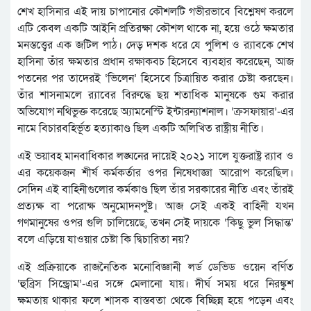
শেখ হাসিনার এই দায় চাপানোর কৌশলটি গভীরভাবে বিশ্লেষণ করলে
এটি কেবল একটি আইনি প্রতিরক্ষা কৌশল থাকে না, হয়ে ওঠে ক্ষমতার
মনস্তত্ত্বের এক জটিল পাঠ। দেড় দশক ধরে যে পুলিশ ও র‍্যাবকে শেখ
হাসিনা তাঁর ক্ষমতার প্রধান রক্ষাকবচ হিসেবে ব্যবহার করেছেন, আজ
পতনের পর তাদেরই ‘ভিলেন’ হিসেবে চিত্রায়িত করার চেষ্টা করছেন।
তাঁর শাসনামলে র‍্যাবের বিরুদ্ধে ছয় শতাধিক মানুষকে গুম করার
অভিযোগ নথিভুক্ত করেছে অ্যামনেস্টি ইন্টারন্যাশনাল। ‘ক্রসফায়ার’-এর
নামে বিচারবহির্ভূত হত্যাকাণ্ড ছিল একটি অলিখিত রাষ্ট্রীয় নীতি।
এই ভয়াবহ মানবাধিকার লঙ্ঘনের দায়েই ২০২১ সালে যুক্তরাষ্ট্র র‍্যাব ও
এর কয়েকজন শীর্ষ কর্মকর্তার ওপর নিষেধাজ্ঞা আরোপ করেছিল।
সেদিন এই বাহিনীগুলোর কর্মকাণ্ড ছিল তাঁর সরকারের নীতি এবং তাঁরই
প্রত্যক্ষ বা পরোক্ষ অনুমোদনপুষ্ট। আজ সেই একই বাহিনী যখন
গণমানুষের ওপর গুলি চালিয়েছে, তখন সেই দায়কে ‘কিছু ভুল সিদ্ধান্ত’
বলে এড়িয়ে যাওয়ার চেষ্টা কি দ্বিচারিতা নয়?
এই প্রক্রিয়াকে রাজনৈতিক মনোবিজ্ঞানী লর্ড ডেভিড ওয়েন বর্ণিত
‘হুব্রিস সিন্ড্রোম’-এর সঙ্গে মেলানো যায়। দীর্ঘ সময় ধরে নিরঙ্কুশ
ক্ষমতায় থাকার ফলে শাসক বাস্তবতা থেকে বিচ্ছিন্ন হয়ে পড়েন এবং