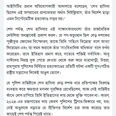
আইসিটির প্রধান অভিযোগকারী আদালতে বলেছেন, ‘শেখ হাসিনা
ছিলেন এই অপরাধের প্রাণভোমরা অর্থাৎ নিউক্লিয়াস; তাঁর নির্দেশ ছাড়া
এমন সিস্টেমেটিক হত্যাকাণ্ড সম্ভব নয়।’
শেষ পর্যন্ত, শেখ হাসিনার এই সাক্ষাৎকারগুলো তাঁর রাজনৈতিক
দেউলিয়া অবস্থাকেই প্রকাশ করল। যে গণ-অভ্যুত্থান ছিল দেড় দশকের
পুঞ্জীভূত ক্ষোভের বিস্ফোরণ, তাকে তিনি ‘সহিংস বিদ্রোহ’ বলে আখ্যা
দিয়েছেন এবং তা দমন করাকে তাঁর ‘সাংবিধানিক অধিকার’ বলে বর্ণনা
করেছেন। তবে ইতিহাস প্রমাণ করে, সত্যের শক্তিই সর্বাধিক। আবু
সাঈদের নিরস্ত্র বুক পেতে দেওয়া থেকে শুরু করে যাত্রাবাড়ী, উত্তরা,
রামপুরায় পুলিশের নির্বিচার হত্যাকাণ্ডের প্রতিটি ঘটনা একটি সুসংগঠিত
রাষ্ট্রীয় সন্ত্রাসের দিকেই আঙুল তোলে।
যে পুলিশ বাহিনীকে শেখ হাসিনা দেড় দশক ধরে প্রতিপক্ষের বিরুদ্ধে
ব্যবহার করে ক্ষমতার মসনদ সুরক্ষিত রেখেছিলেন, আজ সেই বাহিনীর
কাঁধে দোষ চাপিয়ে তিনি ইতিহাসের দায় থেকে মুক্তি পাবেন না। কারণ,
২০২৪-এর রক্তপাতের দায় কেবল পুলিশের ট্রিগার-ফিঙ্গারে নয়; বরং
সেই আঙুলকে নড়াতে যে নীতিগত নির্দেশ চক্র কাজ করেছে তার
কাছেই শেষ পর্যন্ত গিয়েই থামে।