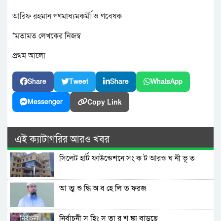
আরিফ রহমান গণমাধ্যমকর্মী ও গবেষক
*মতামত লেখকের নিজস্ব
প্রথম আলো
Share
Tweet
Share
WhatsApp
Copy Link
Messenger
এই ক্যাটাগরির আরও খবর
সিলেট হার্ট ফাউন্ডেশনে সং ক ট আরও ঘ নী ভূ ত
আ ত্ম শু দ্ধি অ ব হে লি ত ফরজ
নির্বাচনী স হিং স তা র শ ঙ্কা বাড়ছে