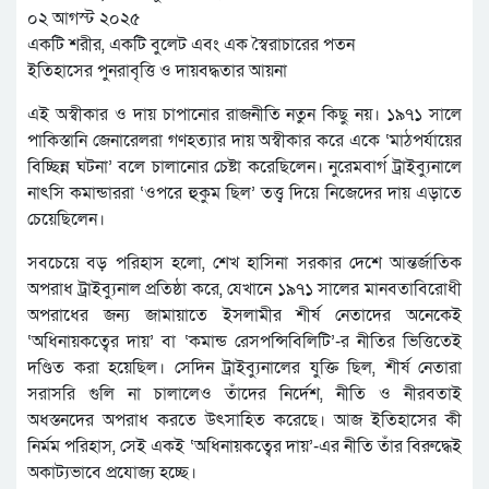
০২ আগস্ট ২০২৫
একটি শরীর, একটি বুলেট এবং এক স্বৈরাচারের পতন
ইতিহাসের পুনরাবৃত্তি ও দায়বদ্ধতার আয়না
এই অস্বীকার ও দায় চাপানোর রাজনীতি নতুন কিছু নয়। ১৯৭১ সালে
পাকিস্তানি জেনারেলরা গণহত্যার দায় অস্বীকার করে একে ‘মাঠপর্যায়ের
বিচ্ছিন্ন ঘটনা’ বলে চালানোর চেষ্টা করেছিলেন। নুরেমবার্গ ট্রাইব্যুনালে
নাৎসি কমান্ডাররা ‘ওপরে হুকুম ছিল’ তত্ত্ব দিয়ে নিজেদের দায় এড়াতে
চেয়েছিলেন।
সবচেয়ে বড় পরিহাস হলো, শেখ হাসিনা সরকার দেশে আন্তর্জাতিক
অপরাধ ট্রাইব্যুনাল প্রতিষ্ঠা করে, যেখানে ১৯৭১ সালের মানবতাবিরোধী
অপরাধের জন্য জামায়াতে ইসলামীর শীর্ষ নেতাদের অনেকেই
‘অধিনায়কত্বের দায়’ বা ‘কমান্ড রেসপন্সিবিলিটি’-র নীতির ভিত্তিতেই
দণ্ডিত করা হয়েছিল। সেদিন ট্রাইব্যুনালের যুক্তি ছিল, শীর্ষ নেতারা
সরাসরি গুলি না চালালেও তাঁদের নির্দেশ, নীতি ও নীরবতাই
অধস্তনদের অপরাধ করতে উৎসাহিত করেছে। আজ ইতিহাসের কী
নির্মম পরিহাস, সেই একই ‘অধিনায়কত্বের দায়’-এর নীতি তাঁর বিরুদ্ধেই
অকাট্যভাবে প্রযোজ্য হচ্ছে।