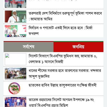
তরুণরাই দেশ বিনির্মাণে গুরুত্বপূর্ণ ভূমিকা পালন করবে
: জামায়াত আমির
নির্বাচন ও গণভোট একই দিনে হতে হবে : মির্জা
ফখরুল
নির্বাচন বিরোধীদের ৭ নভেম্বরের চেতনায় পরাজিত
সর্বশেষ
জনপ্রিয়
করতে হবে : আমীর খসরু
সিলেট বিভাগে বিএনপির ভূমিধস জয়, জামায়াত ০,
জামায়াতের আলোচনার প্রস্তাব, যা বললেন বিএনপির
খেলাফত ১ আসনে বিজয়ী
মহাসচিব
ধানের শীষের সরকার হবে তারুণ্যের সরকার: খন্দকার
সুনামগঞ্জ-১ : ‘চূড়ান্ত মনোনয়ন আমিই পাবো’-
আব্দুল মুক্তাদির
কামরুজ্জামান কামরুল
ছাতকের হাবিব উল্লাহ তালুকদারের সংক্ষিপ্ত জীবনী
সাবাস এসএমপির পুলিশ কমিশনার : কালিঘাটে জ ব্দ
৫১৩ বস্তা ভারতীয় পেঁয়াজ
তারেক রহমানের সিলেট আগমন উপলক্ষে ১৯ নং
জেলা প্রশাসক মহোদয় আপনার ঘুম ভাঙ্গবে কখন!
ওয়ার্ড বিএনপির প্রচার মিছিল
সিলেটের কোম্পানীগঞ্জে থামছে না পাথর লুট, শাহ