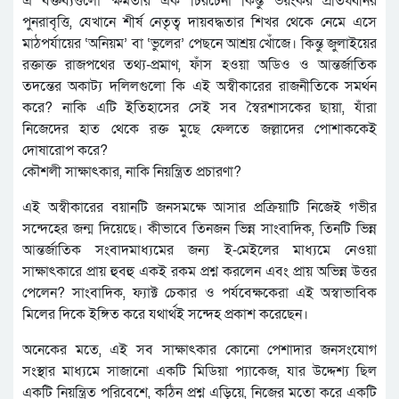
এ বক্তব্যগুলো ক্ষমতার এক চিরচেনা কিন্তু ভয়ংকর প্রতিধ্বনির
পুনরাবৃত্তি, যেখানে শীর্ষ নেতৃত্ব দায়বদ্ধতার শিখর থেকে নেমে এসে
মাঠপর্যায়ের ‘অনিয়ম’ বা ‘ভুলের’ পেছনে আশ্রয় খোঁজে। কিন্তু জুলাইয়ের
রক্তাক্ত রাজপথের তথ্য-প্রমাণ, ফাঁস হওয়া অডিও ও আন্তর্জাতিক
তদন্তের অকাট্য দলিলগুলো কি এই অস্বীকারের রাজনীতিকে সমর্থন
করে? নাকি এটি ইতিহাসের সেই সব স্বৈরশাসকের ছায়া, যাঁরা
নিজেদের হাত থেকে রক্ত মুছে ফেলতে জল্লাদের পোশাককেই
দোষারোপ করে?
কৌশলী সাক্ষাৎকার, নাকি নিয়ন্ত্রিত প্রচারণা?
এই অস্বীকারের বয়ানটি জনসমক্ষে আসার প্রক্রিয়াটি নিজেই গভীর
সন্দেহের জন্ম দিয়েছে। কীভাবে তিনজন ভিন্ন সাংবাদিক, তিনটি ভিন্ন
আন্তর্জাতিক সংবাদমাধ্যমের জন্য ই-মেইলের মাধ্যমে নেওয়া
সাক্ষাৎকারে প্রায় হুবহু একই রকম প্রশ্ন করলেন এবং প্রায় অভিন্ন উত্তর
পেলেন? সাংবাদিক, ফ্যাক্ট চেকার ও পর্যবেক্ষকেরা এই অস্বাভাবিক
মিলের দিকে ইঙ্গিত করে যথার্থই সন্দেহ প্রকাশ করেছেন।
অনেকের মতে, এই সব সাক্ষাৎকার কোনো পেশাদার জনসংযোগ
সংস্থার মাধ্যমে সাজানো একটি মিডিয়া প্যাকেজ, যার উদ্দেশ্য ছিল
একটি নিয়ন্ত্রিত পরিবেশে, কঠিন প্রশ্ন এড়িয়ে, নিজের মতো করে একটি