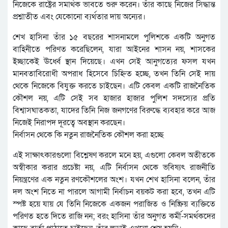
নিজেকে রাষ্ট্রের সমার্থক ভাবতে শুরু করেন। তাঁর কাছে নিজের সিদ্ধান্ত
প্রশ্নাতীত এবং যেকোনো ব্যর্থতার দায় অন্যের।
শেখ হাসিনা তাঁর ১৫ বছরের শাসনামলে পুলিশকে একটি অনুগত
বাহিনীতে পরিণত করেছিলেন, যারা আইনের শাসন নয়, শাসকের
ইচ্ছাকেই ঊর্ধ্বে স্থান দিয়েছে। এখন সেই আনুগত্যের ফসল যখন
মানবতাবিরোধী অপরাধ হিসেবে চিহ্নিত হচ্ছে, তখন তিনি সেই দায়
থেকে নিজেকে বিযুক্ত করতে চাইছেন। এটি কেবল একটি রাজনৈতিক
কৌশল নয়, এটি সেই সব হাজার হাজার পুলিশ সদস্যের প্রতি
বিশ্বাসঘাতকতা, যাদের তিনি নিজ জনগণের বিরুদ্ধে ব্যবহার করে আজ
নিজেই নিরাপদ দূরত্বে অবস্থান করছেন।
নির্বাসন থেকে কি নতুন রাজনৈতিক কৌশল করা হচ্ছে
এই সাক্ষাৎকারগুলো বিশ্লেষণ করলে মনে হয়, এগুলো কেবল অতীতকে
অস্বীকার করার প্রচেষ্টা নয়, এটি নির্বাসন থেকে ভবিষ্যৎ রাজনীতি
নিয়ন্ত্রণের এক নতুন রণকৌশলের অংশ। যখন শেখ হাসিনা বলেন, তাঁর
দল অংশ নিতে না পারলে আগামী নির্বাচন বয়কট করা হবে, তখন এটি
স্পষ্ট হয়ে যায় যে তিনি নিজেকে একজন পরাজিত ও নিষ্ক্রিয় ব্যক্তিতে
পরিণত হতে দিতে রাজি নন; বরং হাসিনা তাঁর অনুগত কর্মী-সমর্থকদের