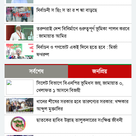
নির্বাচনী স হিং স তা র শ ঙ্কা বাড়ছে
তরুণরাই দেশ বিনির্মাণে গুরুত্বপূর্ণ ভূমিকা পালন করবে
: জামায়াত আমির
নির্বাচন ও গণভোট একই দিনে হতে হবে : মির্জা
ফখরুল
নির্বাচন বিরোধীদের ৭ নভেম্বরের চেতনায় পরাজিত
সর্বশেষ
জনপ্রিয়
করতে হবে : আমীর খসরু
সিলেট বিভাগে বিএনপির ভূমিধস জয়, জামায়াত ০,
জামায়াতের আলোচনার প্রস্তাব, যা বললেন বিএনপির
খেলাফত ১ আসনে বিজয়ী
মহাসচিব
ধানের শীষের সরকার হবে তারুণ্যের সরকার: খন্দকার
সুনামগঞ্জ-১ : ‘চূড়ান্ত মনোনয়ন আমিই পাবো’-
আব্দুল মুক্তাদির
কামরুজ্জামান কামরুল
ছাতকের হাবিব উল্লাহ তালুকদারের সংক্ষিপ্ত জীবনী
সাবাস এসএমপির পুলিশ কমিশনার : কালিঘাটে জ ব্দ
৫১৩ বস্তা ভারতীয় পেঁয়াজ