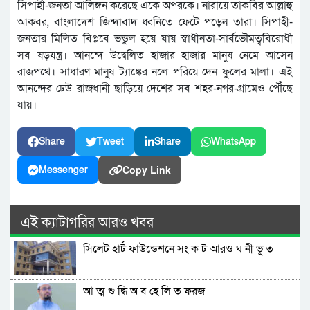
সিপাহী-জনতা আলিঙ্গন করেছে একে অপরকে। নারায়ে তাকবির আল্লাহু
আকবর, বাংলাদেশ জিন্দাবাদ ধ্বনিতে ফেটে পড়েন তারা। সিপাহী-
জনতার মিলিত বিপ্লবে ভন্ডুল হয়ে যায় স্বাধীনতা-সার্বভৌমত্ববিরোধী
সব ষড়যন্ত্র। আনন্দে উদ্বেলিত হাজার হাজার মানুষ নেমে আসেন
রাজপথে। সাধারণ মানুষ ট্যাঙ্কের নলে পরিয়ে দেন ফুলের মালা। এই
আনন্দের ঢেউ রাজধানী ছাড়িয়ে দেশের সব শহর-নগর-গ্রামেও পৌঁছে
যায়।
Share
Tweet
Share
WhatsApp
Copy Link
Messenger
এই ক্যাটাগরির আরও খবর
সিলেট হার্ট ফাউন্ডেশনে সং ক ট আরও ঘ নী ভূ ত
আ ত্ম শু দ্ধি অ ব হে লি ত ফরজ