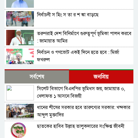
নির্বাচনী স হিং স তা র শ ঙ্কা বাড়ছে
তরুণরাই দেশ বিনির্মাণে গুরুত্বপূর্ণ ভূমিকা পালন করবে
: জামায়াত আমির
নির্বাচন ও গণভোট একই দিনে হতে হবে : মির্জা
ফখরুল
নির্বাচন বিরোধীদের ৭ নভেম্বরের চেতনায় পরাজিত
সর্বশেষ
জনপ্রিয়
করতে হবে : আমীর খসরু
সিলেট বিভাগে বিএনপির ভূমিধস জয়, জামায়াত ০,
জামায়াতের আলোচনার প্রস্তাব, যা বললেন বিএনপির
খেলাফত ১ আসনে বিজয়ী
মহাসচিব
ধানের শীষের সরকার হবে তারুণ্যের সরকার: খন্দকার
সুনামগঞ্জ-১ : ‘চূড়ান্ত মনোনয়ন আমিই পাবো’-
আব্দুল মুক্তাদির
কামরুজ্জামান কামরুল
ছাতকের হাবিব উল্লাহ তালুকদারের সংক্ষিপ্ত জীবনী
সাবাস এসএমপির পুলিশ কমিশনার : কালিঘাটে জ ব্দ
৫১৩ বস্তা ভারতীয় পেঁয়াজ