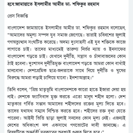
হবে:জামায়াতে ইসলামীর আমীর ডা. শফিকুর রহমান
প্রেস বিজ্ঞপ্তি
বাংলাদেশ জামায়াতে ইসলামীর আমীর ডা. শফিকুর রহমান বলেছেন,
“আমাদের অমূল্য সম্পদ যুব সমাজ জেগেছে। তারাই চব্বিশের জুলাই
গণঅভ্যুত্থান সংঘটিত করেছে। অদম্য দুঃসাহসী এই যুব শক্তিকে কাজে
লাগাতে চাই। তাদের মাধ্যমেই তারুণ্য নির্ভর ন্যায় ও ইনসাফের
বাংলাদেশ গড়তে চাই। যেখানে দুর্নীতি, সন্ত্রাস ও চাঁদাবাজদের কোন
ঠাই হবেনা। দুঃশাসন দুর্নীতিমুক্ত বাংলাদেশ গড়তে আমরা কোন বাধাঁই
মানবোনা। দেশপ্রেমিক ছাত্র-জনতাকে সাথে নিয়ে দুর্নীতি ও ঘুষের
বিরুদ্ধে আমরা লড়াই চালিয়ে যাবো। ইনশাআল্লাহ।”
তিনি বলেন, “প্রিয় মাতৃভূমি বাংলাদেশকে কারো হাতে ইজারা দেয়া হয়
নাই। দেশকে ফ্যাসিবাদ মুক্ত করতে এতো মানুষ শহীদ হলো। দেশ
মাতৃকার গর্বিত সন্তান আমাদের শহীদদের রক্তের মূল্য দিতে হবে।
তাদের যথাযথ সম্মান নিশ্চিত করতে হবে। শহীদের রক্ত বৃথা যেতে
পারেনা। আইনী ভিত্তি ছাড়া জুলাই সনদের কোন মূল্য নেই। এজন্যই
দেশের অধিকাংশ দল একসাথে গণভোটের দাবী জানাচ্ছে। এ
বিষয়টিকে অন্তর্বর্তী সরকারের অবশ্যই গুরুত্ব দিতে হবে।”