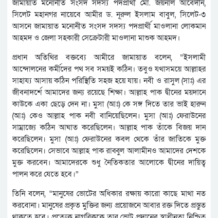
জামায়াত মনোনীত সংসদ সদস্য পদপ্রার্থী মো. জয়নাল আবেদীন,
সিলেট মহানগর নায়েবে আমীর ড. নূরুল ইসলাম বাবুল, সিলেট-৩
আসনে জামায়াত মনোনীত সংসদ সদস্য পদপ্রার্থী মাওলানা লোকমান
আহমদ ও জেলা সহকারী সেক্রেটারী মাওলানা মাশুক আহমদ।
প্রধান অতিথির বক্তব্যে আমীরে জামায়াত বলেন, “ইসলামী
আন্দোলনের কর্মীদের পথ সব সময়ই কঠিন। তবুও যথাসময়ে আল্লাহর
সাহায্য আসায় কঠিন পরিস্থিতি সহজ হয়ে যায়। নবী ও রাসুল (সাঃ) এর
জীবনাদর্শে আমাদের জন্য রয়েছে শিক্ষা। আল্লাহ পাক দ্বীনের ময়দানে
কাউকে একা ছেড়ে দেন না। মুসা (আঃ) কে সঙ্গ দিতে তার ভাই হারুন
(আঃ) কেও আল্লাহ পাক নবী বানিয়েছিলেন। মুসা (আঃ) ফেরাউনের
সাম্রাজ্যে কঠিন আঘাত করেছিলেন। আল্লাহ পাক তাঁকে বিজয় দান
করেছিলেন। মুসা (আঃ) ফেরাউনের কবল থেকে তাঁর জাতিকে মুক্ত
করেছিলেন। সেভাবে আল্লাহ পাক রাব্বুল আলামীনও আমাদের দেশকে
মুক্ত করবেন। আমাদেরকে শুধু নৈতিকতার আলোকে দ্বীনের দায়িত্ব
পালন করে যেতে হবে।”
তিনি বলেন, “মানুষের ভোটের অধিকার রক্ষায় কারো কাছে মাথা নত
করবোনা। মানুষের প্রকৃত মুক্তির জন্য প্রয়োজনে আবার রক্ত দিতে প্রস্তুত
থাকতে হবে। প্রত্যেক নাগরিককে তার ভোট প্রদানের স্বাধীনতা নিশ্চিত