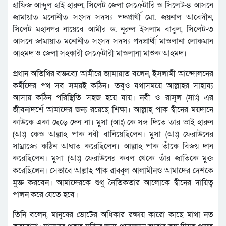
হাফিজ আব্দুল হাই হারুন, সিলেট জেলা সেক্রেটারি ও সিলেট-৪ আসনে
জামায়াত মনোনীত সংসদ সদস্য পদপ্রার্থী মো. জয়নাল আবেদীন,
সিলেট মহানগর নায়েবে আমীর ড. নূরুল ইসলাম বাবুল, সিলেট-৩
আসনে জামায়াত মনোনীত সংসদ সদস্য পদপ্রার্থী মাওলানা লোকমান
আহমদ ও জেলা সহকারী সেক্রেটারী মাওলানা মাশুক আহমদ।
প্রধান অতিথির বক্তব্যে আমীরে জামায়াত বলেন, ইসলামী আন্দোলনের
কর্মীদের পথ সব সময়ই কঠিন। তবুও যথাসময়ে আল্লাহর সাহায্য
আসায় কঠিন পরিস্থিতি সহজ হয়ে যায়। নবী ও রাসুল (সাঃ) এর
জীবনাদর্শে আমাদের জন্য রয়েছে শিক্ষা। আল্লাহ পাক দ্বীনের ময়দানে
কাউকে একা ছেড়ে দেন না। মুসা (আঃ) কে সঙ্গ দিতে তার ভাই হারুন
(আঃ) কেও আল্লাহ পাক নবী বানিয়েছিলেন। মুসা (আঃ) ফেরাউনের
সাম্রাজ্যে কঠিন আঘাত করেছিলেন। আল্লাহ পাক তাঁকে বিজয় দান
করেছিলেন। মুসা (আঃ) ফেরাউনের কবল থেকে তাঁর জাতিকে মুক্ত
করেছিলেন। সেভাবে আল্লাহ পাক রাব্বুল আলামীনও আমাদের দেশকে
মুক্ত করবেন। আমাদেরকে শুধু নৈতিকতার আলোকে দ্বীনের দায়িত্ব
পালন করে যেতে হবে।
তিনি বলেন, মানুষের ভোটের অধিকার রক্ষায় কারো কাছে মাথা নত