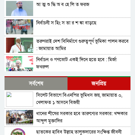
আ ত্ম শু দ্ধি অ ব হে লি ত ফরজ
নির্বাচনী স হিং স তা র শ ঙ্কা বাড়ছে
তরুণরাই দেশ বিনির্মাণে গুরুত্বপূর্ণ ভূমিকা পালন করবে
: জামায়াত আমির
নির্বাচন ও গণভোট একই দিনে হতে হবে : মির্জা
ফখরুল
নির্বাচন বিরোধীদের ৭ নভেম্বরের চেতনায় পরাজিত
সর্বশেষ
জনপ্রিয়
করতে হবে : আমীর খসরু
সিলেট বিভাগে বিএনপির ভূমিধস জয়, জামায়াত ০,
জামায়াতের আলোচনার প্রস্তাব, যা বললেন বিএনপির
খেলাফত ১ আসনে বিজয়ী
মহাসচিব
ধানের শীষের সরকার হবে তারুণ্যের সরকার: খন্দকার
সুনামগঞ্জ-১ : ‘চূড়ান্ত মনোনয়ন আমিই পাবো’-
আব্দুল মুক্তাদির
কামরুজ্জামান কামরুল
ছাতকের হাবিব উল্লাহ তালুকদারের সংক্ষিপ্ত জীবনী
সাবাস এসএমপির পুলিশ কমিশনার : কালিঘাটে জ ব্দ