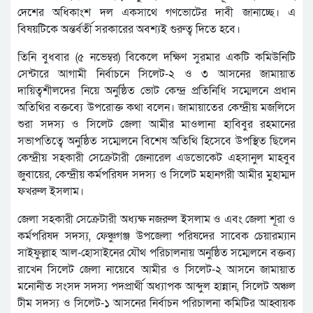
দেশের অধিকাংশ দল একসাথে গণভোটের দাবী জানাচ্ছে। এ
বিষয়টিকে অন্তর্বর্তী সরকারের অবশ্যই গুরুত্ব দিতে হবে।
তিনি বুধবার (৫ নভেম্বর) বিকেলে দক্ষিণ সুরমার একটি কমিউনিটি
সেন্টারে আগামী নির্বাচনে সিলেট-২ ও ৩ আসনের জামায়াত
দায়িত্বশীলদের নিয়ে অনুষ্ঠিত ভোট কেন্দ্র প্রতিনিধি সম্মেলনে প্রধান
অতিথির বক্তব্যে উপরোক্ত কথা বলেন। জামায়াতের কেন্দ্রীয় মজলিসে
শুরা সদস্য ও সিলেট জেলা আমীর মাওলানা হাবিবুর রহমানের
সভাপতিত্বে অনুষ্ঠিত সম্মেলনে বিশেষ অতিথি হিসেবে উপস্থিত ছিলেন
কেন্দ্রীয় সহকারী সেক্রেটারী জেনারেল এডভোকেট এহসানুল মাহবুব
জুবায়ের, কেন্দ্রীয় কর্মপরিষদ সদস্য ও সিলেট মহানগরী আমীর মুহাম্মদ
ফখরুল ইসলাম।
জেলা সহকারী সেক্রেটারী অধ্যক্ষ নজরুল ইসলাম ও এবং জেলা শূরা ও
কর্মপরিষদ সদস্য, ফেঞ্চুগঞ্জ উপজেলা পরিষদের সাবেক চেয়ারম্যান
সাইফুল্লাহ আল-হোসাইনের যৌথ পরিচালনায় অনুষ্ঠিত সম্মেলনে বক্তব্য
রাখেন সিলেট জেলা নায়েবে আমীর ও সিলেট-২ আসনে জামায়াত
মনোনীত সংসদ সদস্য পদপ্রার্থী অধ্যাপক আব্দুল হান্নান, সিলেট অঞ্চল
টীম সদস্য ও সিলেট-১ আসনের নির্বাচন পরিচালনা কমিটির আহ্বায়ক