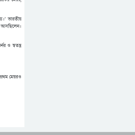
কার্যালয়ে হা ম লা, জেলায়
অনলাইন প্রেসক্লাবের মানববন্ধন
জেলায় বিভিন্ন সংগঠনের নি ন্দা
শীতার্তের পাশে থাকুক
ও প্র তি বা দ
্য।’ ভারতীয়
মানবতার হাত
েয়ে আসছিলেন।
সিলেট মহানগর তাঁতীদলের
নবগঠিত আহ্বায়ক কমিটি
 ও স্বতন্ত্র
বাতিলের দাবীতে খন্দকার
নবগঠিত মহানগর তাঁতী দলের
আব্দুল মুক্তাদির বরাবরে
কমিটি নিয়ে বি ত র্ক: সামাজিক
স্মারকলিপি প্রদান
যোগাযোগ মাধ্যমে আহবায়ক
কায়েসের অ শ্লী ল ভিডিও
প্রথম মেয়রও
ছড়িয়ে পড়েছে