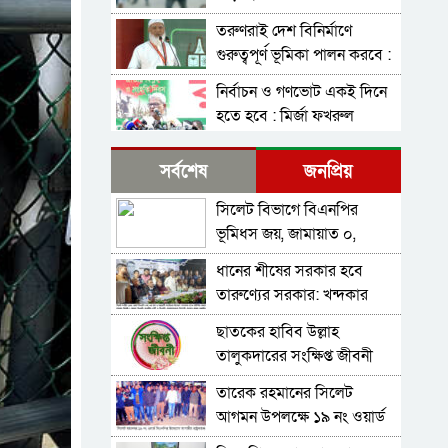
তরুণরাই দেশ বিনির্মাণে
গুরুত্বপূর্ণ ভূমিকা পালন করবে :
জামায়াত আমির
নির্বাচন ও গণভোট একই দিনে
হতে হবে : মির্জা ফখরুল
নির্বাচন বিরোধীদের ৭
সর্বশেষ
জনপ্রিয়
নভেম্বরের চেতনায় পরাজিত
করতে হবে : আমীর খসরু
সিলেট বিভাগে বিএনপির
জামায়াতের আলোচনার প্রস্তাব,
ভূমিধস জয়, জামায়াত ০,
যা বললেন বিএনপির মহাসচিব
খেলাফত ১ আসনে বিজয়ী
ধানের শীষের সরকার হবে
সুনামগঞ্জ-১ : ‘চূড়ান্ত মনোনয়ন
তারুণ্যের সরকার: খন্দকার
আমিই পাবো’- কামরুজ্জামান
আব্দুল মুক্তাদির
কামরুল
ছাতকের হাবিব উল্লাহ
সাবাস এসএমপির পুলিশ
তালুকদারের সংক্ষিপ্ত জীবনী
কমিশনার : কালিঘাটে জ ব্দ
৫১৩ বস্তা ভারতীয় পেঁয়াজ
তারেক রহমানের সিলেট
জেলা প্রশাসক মহোদয় আপনার
আগমন উপলক্ষে ১৯ নং ওয়ার্ড
ঘুম ভাঙ্গবে কখন! সিলেটের
বিএনপির প্রচার মিছিল
কোম্পানীগঞ্জে থামছে না পাথর