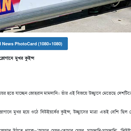
 News PhotoCard (1080×1080)
োগানে মুখর কুইন্স
র মেয়র হতে যাচ্ছেন জোহরান মামদানি। তাঁর এই বিজয়ে উচ্ছ্বাসে মেতেছে দেশ
োগানে মুখর হয়ে ওঠে নিউইয়র্কের কুইন্স, উচ্ছ্বাসের মাত্রা এতই বেশি ছিল
স্লোগান উঠতে থাকে—‘আমার মেয়র-তোমার মেয়র, মামদানি-মামদানি’, ‘নিউইয়