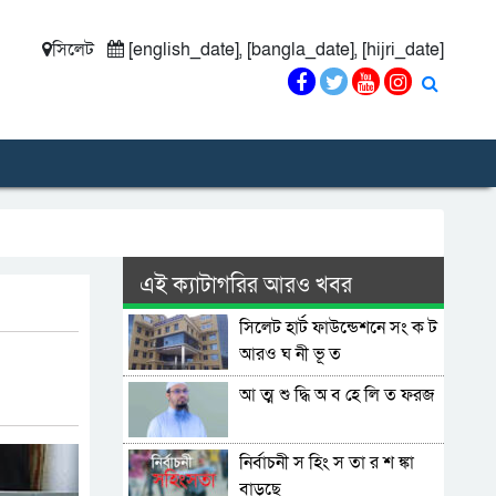
সিলেট
[english_date], [bangla_date], [hijri_date]
এই ক্যাটাগরির আরও খবর
সিলেট হার্ট ফাউন্ডেশনে সং ক ট
আরও ঘ নী ভূ ত
আ ত্ম শু দ্ধি অ ব হে লি ত ফরজ
নির্বাচনী স হিং স তা র শ ঙ্কা
বাড়ছে