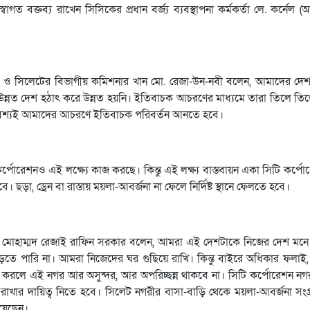
 বক্তব্য রাখেন সিসিকের প্রধান বর্জ্য ব্যবস্থাপনা কর্মকর্তা লে. কর্নেল (অ
রশাসক ও সিলেটের বিভাগীয় কমিশনার খান মো. রেজা-উন-নবী বলেন, আমাদের দে
নত দেশ হঠাৎ করে উন্নত হয়নি। ইতিবাচক আচরণের মাধ্যমে তারা তিলে তিল
বশ্যই আমাদের আচরণে ইতিবাচক পরিবর্তন আনতে হবে।
োরেশনও এই লক্ষ্যে কাজ করছে। কিন্তু এই লক্ষ্য বাস্তবায়ন একা সিটি কর্পো
া, ড্রেন বা রাস্তায় ময়লা-আবর্জনা না ফেলে নির্দিষ্ট স্থানে ফেলতে হবে।
মকর্তা মোহাম্মদ রেজাই রাফিন সরকার বলেন, আমরা এই দেশটাকে নিজের দেশ মনে
ড়তে পারি না। আমরা নিজেদের ঘর গুছিয়ে রাখি। কিন্তু বাইরে অধিকার ফলাই, 
রলে এই নগর আর অসুন্দর, আর অপরিচ্ছন্ন থাকবে না। সিটি কর্পোরেশন নগরক
রাখার দায়িত্ব নিতে হবে। সিলেট নগরীর বাসা-বাড়ি থেকে ময়লা-আবর্জনা সংগ্র
িয়েছেন।