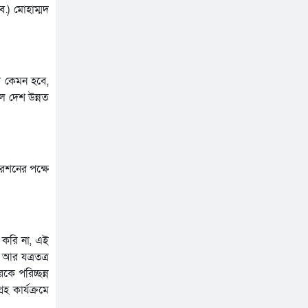
কার্যালয়ে হা ম লা, জেলায়
ব.) মোহাম্মদ
অনলাইন প্রেসক্লাবের মানববন্ধন
জেলায় বিভিন্ন সংগঠনের নি ন্দা
শীতার্তের পাশে থাকুক
ও প্র তি বা দ
মানবতার হাত
সিলেট মহানগর তাঁতীদলের
শ কেমন হবে,
নবগঠিত আহ্বায়ক কমিটি
ে দেশ উন্নত
বাতিলের দাবীতে খন্দকার
নবগঠিত মহানগর তাঁতী দলের
আব্দুল মুক্তাদির বরাবরে
কমিটি নিয়ে বি ত র্ক: সামাজিক
স্মারকলিপি প্রদান
যোগাযোগ মাধ্যমে আহবায়ক
কায়েসের অ শ্লী ল ভিডিও
রেশনের পক্ষে
ছড়িয়ে পড়েছে
 করি না, এই
আর যত্রতত্র
ে পরিচ্ছন্ন
হ কার্যক্রমে