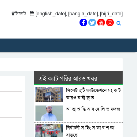
সিলেট
[english_date], [bangla_date], [hijri_date]
এই ক্যাটাগরির আরও খবর
সিলেট হার্ট ফাউন্ডেশনে সং ক ট
আরও ঘ নী ভূ ত
আ ত্ম শু দ্ধি অ ব হে লি ত ফরজ
নির্বাচনী স হিং স তা র শ ঙ্কা
বাড়ছে