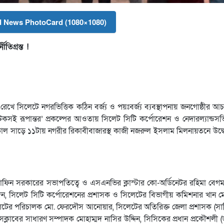
 News PhotoCard (1080×1080)
তিগ্রস্ত !
রেখে সিলেটে নগরভিত্তিক কঠিন বর্জ্য ও পয়ঃবর্জ্য ব্যবস্থাপনায় জনগোষ্ঠীর আ
েকসই রূপান্তর’ প্রকল্পের আওতায় সিলেট সিটি কর্পোরেশন ও নেদারল্যান্ডসভি
ল সাড়ে ১১টায় নগরীর রিকাবীবাজারস্থ কাজী নজরুল ইসলাম মিলনায়তনে উদ্বোধ
াই রাফিন সরকারের সভাপতিত্বে ও এসএনভির ক্লাস্টার কো-অর্ডিনেটর রহিমা বে
 দেন, সিলেট সিটি কর্পোরেশনের প্রশাসক ও সিলেটের বিভাগীয় কমিশনার খান ম
েটের পরিচালক মো. ফেরদৌস আনোয়ার, সিলেটের অতিরিক্ত জেলা প্রশাসক (সার্ব
্লাবের সাধারণ সম্পাদক মোহাম্মদ নাসির উদ্দিন, সিসিকের প্রধান প্রকৌশলী (ভার