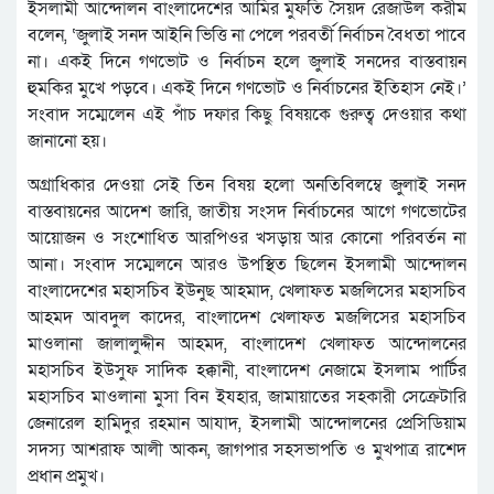
ইসলামী আন্দোলন বাংলাদেশের আমির মুফতি সৈয়দ রেজাউল করীম
বলেন, ‘জুলাই সনদ আইনি ভিত্তি না পেলে পরবর্তী নির্বাচন বৈধতা পাবে
না। একই দিনে গণভোট ও নির্বাচন হলে জুলাই সনদের বাস্তবায়ন
হুমকির মুখে পড়বে। একই দিনে গণভোট ও নির্বাচনের ইতিহাস নেই।’
সংবাদ সম্মেলেন এই পাঁচ দফার কিছু বিষয়কে গুরুত্ব দেওয়ার কথা
জানানো হয়।
অগ্রাধিকার দেওয়া সেই তিন বিষয় হলো অনতিবিলম্বে জুলাই সনদ
বাস্তবায়নের আদেশ জারি, জাতীয় সংসদ নির্বাচনের আগে গণভোটের
আয়োজন ও সংশোধিত আরপিওর খসড়ায় আর কোনো পরিবর্তন না
আনা। সংবাদ সম্মেলনে আরও উপস্থিত ছিলেন ইসলামী আন্দোলন
বাংলাদেশের মহাসচিব ইউনুছ আহমাদ, খেলাফত মজলিসের মহাসচিব
আহমদ আবদুল কাদের, বাংলাদেশ খেলাফত মজলিসের মহাসচিব
মাওলানা জালালুদ্দীন আহমদ, বাংলাদেশ খেলাফত আন্দোলনের
মহাসচিব ইউসুফ সাদিক হক্কানী, বাংলাদেশ নেজামে ইসলাম পার্টির
মহাসচিব মাওলানা মুসা বিন ইযহার, জামায়াতের সহকারী সেক্রেটারি
জেনারেল হামিদুর রহমান আযাদ, ইসলামী আন্দোলনের প্রেসিডিয়াম
সদস্য আশরাফ আলী আকন, জাগপার সহসভাপতি ও মুখপাত্র রাশেদ
প্রধান প্রমুখ।