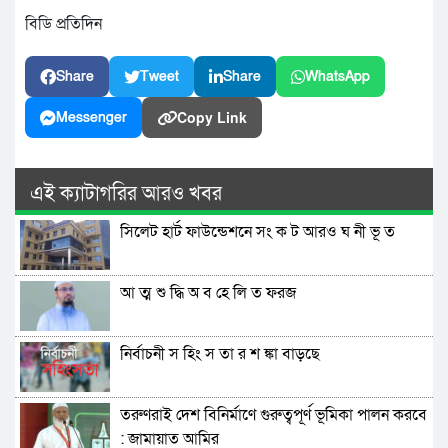
বিডি প্রতিদিন
Share
Tweet
Share
WhatsApp
Copy Link
Messenger
এই ক্যাটাগরির আরও খবর
সিলেট হার্ট ফাউন্ডেশনে সং ক ট আরও ঘ নী ভূ ত
আ ত্ম শু দ্ধি অ ব হে লি ত ফরজ
নির্বাচনী স হিং স তা র শ ঙ্কা বাড়ছে
তরুণরাই দেশ বিনির্মাণে গুরুত্বপূর্ণ ভূমিকা পালন করবে
: জামায়াত আমির