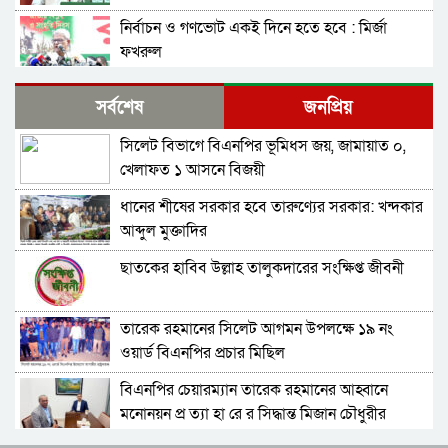
নির্বাচন ও গণভোট একই দিনে হতে হবে : মির্জা
ফখরুল
নির্বাচন বিরোধীদের ৭ নভেম্বরের চেতনায় পরাজিত
সর্বশেষ
জনপ্রিয়
করতে হবে : আমীর খসরু
সিলেট বিভাগে বিএনপির ভূমিধস জয়, জামায়াত ০,
জামায়াতের আলোচনার প্রস্তাব, যা বললেন বিএনপির
খেলাফত ১ আসনে বিজয়ী
মহাসচিব
ধানের শীষের সরকার হবে তারুণ্যের সরকার: খন্দকার
সুনামগঞ্জ-১ : ‘চূড়ান্ত মনোনয়ন আমিই পাবো’-
আব্দুল মুক্তাদির
কামরুজ্জামান কামরুল
ছাতকের হাবিব উল্লাহ তালুকদারের সংক্ষিপ্ত জীবনী
সাবাস এসএমপির পুলিশ কমিশনার : কালিঘাটে জ ব্দ
৫১৩ বস্তা ভারতীয় পেঁয়াজ
তারেক রহমানের সিলেট আগমন উপলক্ষে ১৯ নং
জেলা প্রশাসক মহোদয় আপনার ঘুম ভাঙ্গবে কখন!
ওয়ার্ড বিএনপির প্রচার মিছিল
সিলেটের কোম্পানীগঞ্জে থামছে না পাথর লুট, শাহ
আরেফিন টিলার ৮৫ শতাংশ পাথর উধাও
বিএনপির চেয়ারম্যান তারেক রহমানের আহ্বানে
বাপের বেটা মুক্তাদির! লোক দেখানো ! হাতে হাত
মনোনয়ন প্র ত্যা হা রে র সিদ্ধান্ত মিজান চৌধুরীর
রাখলেন আরিফ-মুক্তাদির