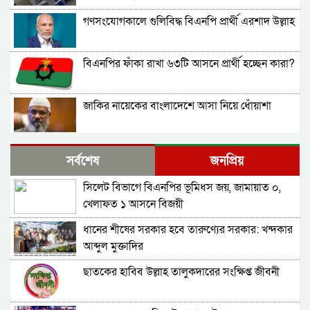
গণসংযোগকালে গুলিবিদ্ধ বিএনপি প্রার্থী এরশাদ উল্লাহ
বিএনপির ফাঁকা রাখা ৬৩টি আসনে প্রার্থী হচ্ছেন কারা?
জাকির নায়েকের বাংলাদেশে আসা নিয়ে ধোঁয়াশা
শেখ হাসিনাকে ভারত কি ধীরে ধীরে ‘আনলক’ করতে
সর্বশেষ
জনপ্রিয়
দিচ্ছে?
সিলেট বিভাগে বিএনপির ভূমিধস জয়, জামায়াত ০,
ডাকঘর কেলেঙ্কারির জন্য অ্যালান বেটসকে বহু মিলিয়ন
খেলাফত ১ আসনে বিজয়ী
পাউন্ড ক্ষতিপূরণ দেওয়া হবে
ধানের শীষের সরকার হবে তারুণ্যের সরকার: খন্দকার
বাজেটে কর বৃদ্ধির সম্ভাবনা উড়িয়ে দিতে ব্যর্থ হয়েছেন
আব্দুল মুক্তাদির
চ্যান্সেলর
ছাতকের হাবিব উল্লাহ তালুকদারের সংক্ষিপ্ত জীবনী
সাউথপোর্টের খুনির ভাই ভয় পেয়েছিলেন যে তিনি খুন
হবেন