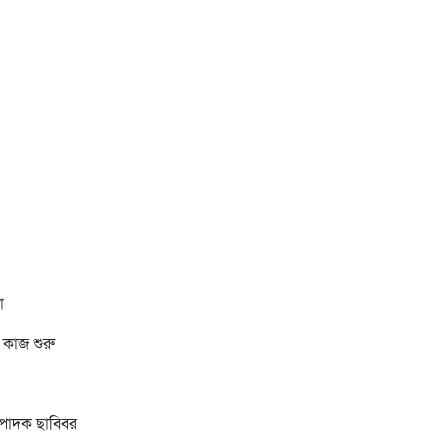
া
র কাজ শুরু
পাদক ছাব্বির