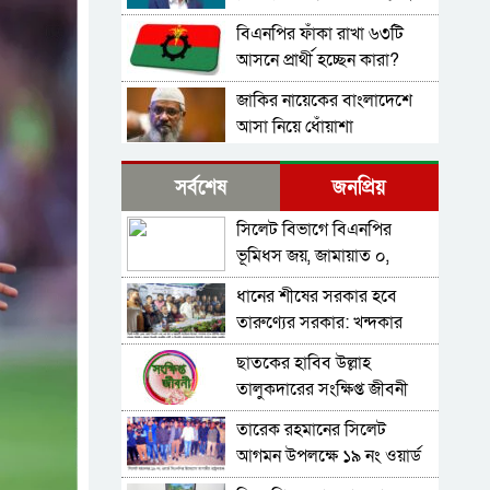
বিএনপির ফাঁকা রাখা ৬৩টি
আসনে প্রার্থী হচ্ছেন কারা?
জাকির নায়েকের বাংলাদেশে
আসা নিয়ে ধোঁয়াশা
শেখ হাসিনাকে ভারত কি ধীরে
সর্বশেষ
জনপ্রিয়
ধীরে ‘আনলক’ করতে দিচ্ছে?
সিলেট বিভাগে বিএনপির
ডাকঘর কেলেঙ্কারির জন্য
ভূমিধস জয়, জামায়াত ০,
অ্যালান বেটসকে বহু মিলিয়ন
খেলাফত ১ আসনে বিজয়ী
পাউন্ড ক্ষতিপূরণ দেওয়া হবে
ধানের শীষের সরকার হবে
বাজেটে কর বৃদ্ধির সম্ভাবনা
তারুণ্যের সরকার: খন্দকার
উড়িয়ে দিতে ব্যর্থ হয়েছেন
আব্দুল মুক্তাদির
চ্যান্সেলর
ছাতকের হাবিব উল্লাহ
সাউথপোর্টের খুনির ভাই ভয়
তালুকদারের সংক্ষিপ্ত জীবনী
পেয়েছিলেন যে তিনি খুন হবেন
তারেক রহমানের সিলেট
এনসিপি সরকার গঠন করলে
আগমন উপলক্ষে ১৯ নং ওয়ার্ড
বিএনপির দুর্নীতির বিচার হবে
বিএনপির প্রচার মিছিল
-নাসীরুদ্দীন পাটওয়ারী