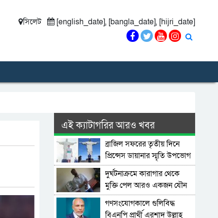
সিলেট
[english_date], [bangla_date], [hijri_date]
এই ক্যাটাগরির আরও খবর
ব্রাজিল সফরের তৃতীয় দিনে
প্রিন্সেস ডায়ানার স্মৃতি উপভোগ
করলেন প্রিন্স উইলিয়াম
দুর্ঘটনাক্রমে কারাগার থেকে
মুক্তি পেল আরও একজন যৌন
অপরাধী
গণসংযোগকালে গুলিবিদ্ধ
বিএনপি প্রার্থী এরশাদ উল্লাহ