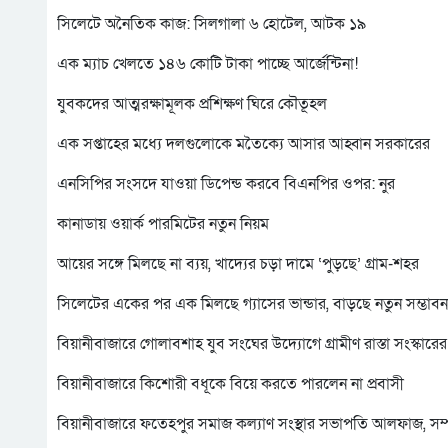
সিলেটে অনৈতিক কাজ: সিলগালা ৬ হোটেল, আটক ১৯
এক ম্যাচ খেলতে ১৪৬ কোটি টাকা পাচ্ছে আর্জেন্টিনা!
যুবকদের আত্মরক্ষামূলক প্রশিক্ষণ ঘিরে কৌতূহল
এক সপ্তাহের মধ্যে দলগুলোকে মতৈক্যে আসার আহ্বান সরকারের
এনসিপির সংসদে যাওয়া ডিপেন্ড করবে বিএনপির ওপর: নুর
কানাডায় ওয়ার্ক পারমিটের নতুন নিয়ম
আয়ের সঙ্গে মিলছে না ব্যয়, খাদ্যের চড়া দামে ‘পুড়ছে’ গ্রাম-শহর
সিলেটের একের পর এক মিলছে গ্যাসের ভান্ডার, বাড়ছে নতুন সম্ভাবন
বিয়ানীবাজারে গোলাবশাহ যুব সংঘের উদ্যোগে গ্রামীণ রাস্তা সংস্কারে
বিয়ানীবাজারে কিশোরী বধূকে বিয়ে করতে পারলেন না প্রবাসী
বিয়ানীবাজারে ফতেহপুর সমাজ কল্যাণ সংস্থার সভাপতি আলফাজ, সম্