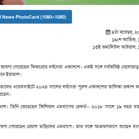
 News PhotoCard (1080×1080)
৪ঠা নভেম্বর, ২০২
১৯শে কার্তিক, 
১৩ই জমাদিউল আউয়াল, 
ড় জায়গা পেয়েছেন ফিফপ্রোর বর্ষসেরা একাদশে। একই সঙ্গে সর্বকনিষ্ঠ খেলোয়া
িনে ইয়ামাল।
ো তাদের ওয়েবসাইটে ২০২৪ সালের বর্ষসেরা পুরুষ একাদশের তালিকা প্রকাশ 
য়েছেন।
মাল। তিনি ভেঙেছেন কিলিয়ান এমবাপের রেকর্ড— ২০১৮ সালে ১৯ বছর বয়স
 জায়গা পেয়েছেন রেয়াল মাদ্রিদের এমবাপে। তার সঙ্গে আক্রমণভাগে আছেন ব্য