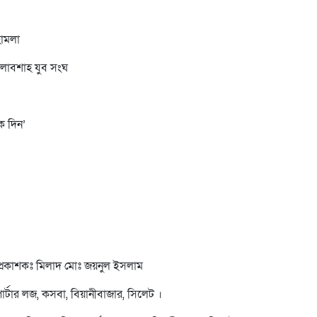
হামলা
গোলাবশাহ যুব সংঘ
ে দিন’
প্রকাশকঃ মিলাদ মোঃ জয়নুল ইসলাম
োর্টার লজ, কসবা, বিয়ানীবাজার, সিলেট ।