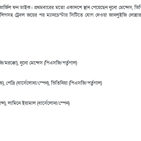
র্জিল ফন ডাইক। প্রথমবারের মতো একাদশে স্থান পেয়েছেন নুনো মেন্দেস, ভিতিন
লিগসহ ট্রেবল জয়ের পর ম্যানচেস্টার সিটিতে যোগ দেওয়া জানলুইজি দোন্নারু
/মরক্কো), নুনো মেন্দেস (পিএসজি/পর্তুগাল)
ড), পেদ্রি (বার্সেলোনা/স্পেন), ভিতিনিয়া (পিএসজি/পর্তুগাল)
ন্স), লামিনে ইয়ামাল (বার্সেলোনা/স্পেন)