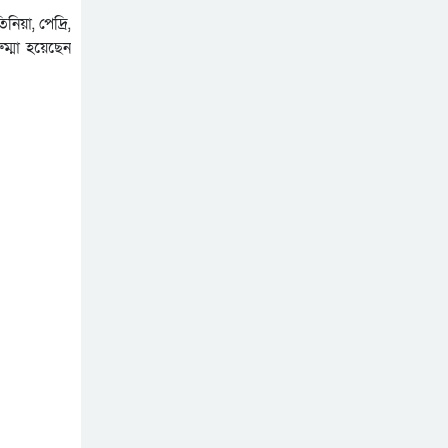
কার্যালয়ে হা ম লা, জেলায়
অনলাইন প্রেসক্লাবের মানববন্ধন
িয়া, পেদ্রি,
জেলায় বিভিন্ন সংগঠনের নি ন্দা
শীতার্তের পাশে থাকুক
ম্মা হয়েছেন
ও প্র তি বা দ
মানবতার হাত
সিলেট মহানগর তাঁতীদলের
নবগঠিত আহ্বায়ক কমিটি
বাতিলের দাবীতে খন্দকার
নবগঠিত মহানগর তাঁতী দলের
আব্দুল মুক্তাদির বরাবরে
কমিটি নিয়ে বি ত র্ক: সামাজিক
স্মারকলিপি প্রদান
যোগাযোগ মাধ্যমে আহবায়ক
কায়েসের অ শ্লী ল ভিডিও
ছড়িয়ে পড়েছে