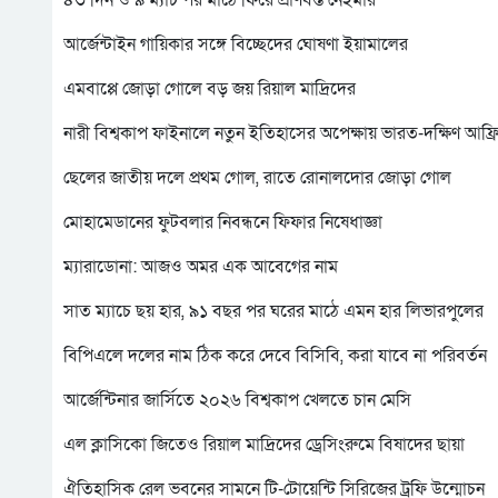
৪৩ দিন ও ৯ ম্যাচ পর মাঠে ফিরে প্রাণবন্ত নেইমার
আর্জেন্টাইন গায়িকার সঙ্গে বিচ্ছেদের ঘোষণা ইয়ামালের
এমবাপ্পে জোড়া গোলে বড় জয় রিয়াল মাদ্রিদের
নারী বিশ্বকাপ ফাইনালে নতুন ইতিহাসের অপেক্ষায় ভারত-দক্ষিণ আফ্র
ছেলের জাতীয় দলে প্রথম গোল, রাতে রোনালদোর জোড়া গোল
মোহামেডানের ফুটবলার নিবন্ধনে ফিফার নিষেধাজ্ঞা
ম্যারাডোনা: আজও অমর এক আবেগের নাম
সাত ম্যাচে ছয় হার, ৯১ বছর পর ঘরের মাঠে এমন হার লিভারপুলের
বিপিএলে দলের নাম ঠিক করে দেবে বিসিবি, করা যাবে না পরিবর্তন
আর্জেন্টিনার জার্সিতে ২০২৬ বিশ্বকাপ খেলতে চান মেসি
এল ক্লাসিকো জিতেও রিয়াল মাদ্রিদের ড্রেসিংরুমে বিষাদের ছায়া
ঐতিহাসিক রেল ভবনের সামনে টি-টোয়েন্টি সিরিজের ট্রফি উন্মোচন