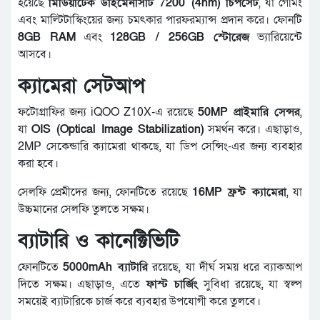
হয়েছে
মিডিয়াটেক ডাইমেনসিটি 7200 (4nm) চিপসেট
, যা গেমিং
এবং মাল্টিটাস্কিংয়ের জন্য চমৎকার পারফরম্যান্স প্রদান করে। ফোনটি
8GB RAM
এবং
128GB / 256GB স্টোরেজ
ভ্যারিয়েন্টে
আসবে।
ক্যামেরা সেটআপ
ফটোগ্রাফির জন্য iQOO Z10X-এ রয়েছে
50MP প্রাইমারি সেন্সর
,
যা
OIS (Optical Image Stabilization)
সমর্থন করে। এছাড়াও,
2MP সেকেন্ডারি ক্যামেরা থাকছে, যা ডিপ সেন্সিং-এর জন্য ব্যবহার
করা হবে।
সেলফি প্রেমীদের জন্য, ফোনটিতে রয়েছে
16MP ফ্রন্ট ক্যামেরা
, যা
উচ্চমানের সেলফি তুলতে সক্ষম।
ব্যাটারি ও কানেক্টিভিটি
ফোনটিতে
5000mAh ব্যাটারি
রয়েছে, যা দীর্ঘ সময় ধরে ব্যাকআপ
দিতে সক্ষম। এছাড়াও, এতে
ফাস্ট চার্জিং
সুবিধা রয়েছে, যা স্বল্প
সময়েই ব্যাটারিকে চার্জ করে ব্যবহার উপযোগী করে তুলবে।