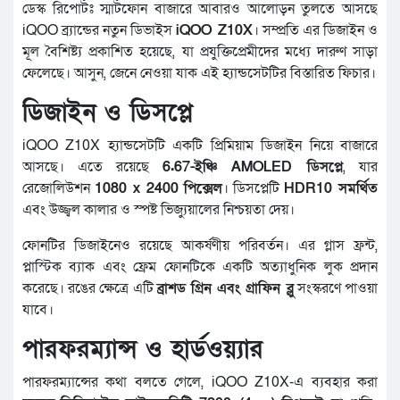
ডেস্ক রিপোর্টঃ স্মার্টফোন বাজারে আবারও আলোড়ন তুলতে আসছে
iQOO ব্র্যান্ডের নতুন ডিভাইস
iQOO Z10X
। সম্প্রতি এর ডিজাইন ও
মূল বৈশিষ্ট্য প্রকাশিত হয়েছে, যা প্রযুক্তিপ্রেমীদের মধ্যে দারুণ সাড়া
ফেলেছে। আসুন, জেনে নেওয়া যাক এই হ্যান্ডসেটটির বিস্তারিত ফিচার।
ডিজাইন ও ডিসপ্লে
iQOO Z10X হ্যান্ডসেটটি একটি প্রিমিয়াম ডিজাইন নিয়ে বাজারে
আসছে। এতে রয়েছে
6.67-ইঞ্চি AMOLED ডিসপ্লে
, যার
রেজোলিউশন
1080 x 2400 পিক্সেল
। ডিসপ্লেটি
HDR10 সমর্থিত
এবং উজ্জ্বল কালার ও স্পষ্ট ভিজ্যুয়ালের নিশ্চয়তা দেয়।
ফোনটির ডিজাইনেও রয়েছে আকর্ষণীয় পরিবর্তন। এর গ্লাস ফ্রন্ট,
প্লাস্টিক ব্যাক এবং ফ্রেম ফোনটিকে একটি অত্যাধুনিক লুক প্রদান
করেছে। রঙের ক্ষেত্রে এটি
ব্রাশড গ্রিন এবং গ্রাফিন ব্লু
সংস্করণে পাওয়া
যাবে।
পারফরম্যান্স ও হার্ডওয়্যার
পারফরম্যান্সের কথা বলতে গেলে, iQOO Z10X-এ ব্যবহার করা