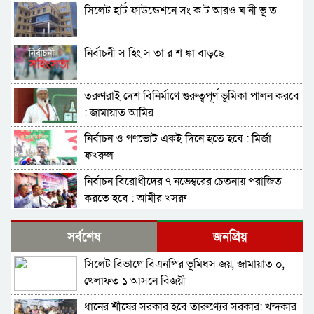
সিলেট হার্ট ফাউন্ডেশনে সং ক ট আরও ঘ নী ভূ ত
নির্বাচনী স হিং স তা র শ ঙ্কা বাড়ছে
তরুণরাই দেশ বিনির্মাণে গুরুত্বপূর্ণ ভূমিকা পালন করবে
: জামায়াত আমির
নির্বাচন ও গণভোট একই দিনে হতে হবে : মির্জা
ফখরুল
নির্বাচন বিরোধীদের ৭ নভেম্বরের চেতনায় পরাজিত
করতে হবে : আমীর খসরু
জামায়াতের আলোচনার প্রস্তাব, যা বললেন বিএনপির
সর্বশেষ
জনপ্রিয়
মহাসচিব
সিলেট বিভাগে বিএনপির ভূমিধস জয়, জামায়াত ০,
সাবাস এসএমপির পুলিশ কমিশনার : কালিঘাটে জ ব্দ
খেলাফত ১ আসনে বিজয়ী
৫১৩ বস্তা ভারতীয় পেঁয়াজ
ধানের শীষের সরকার হবে তারুণ্যের সরকার: খন্দকার
জেলা প্রশাসক মহোদয় আপনার ঘুম ভাঙ্গবে কখন!