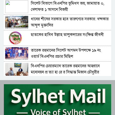
সিলেট বিভাগে বিএনপির ভূমিধস জয়, জামায়াত ০,
ফের বে প রো য়া পাথর খে কো রা, ‘বো মা’ মেশিন দিয়ে
খেলাফত ১ আসনে বিজয়ী
পাথর উত্তোলন
ধানের শীষের সরকার হবে তারুণ্যের সরকার: খন্দকার
বেগম খালেদা জিয়ার জানাজা সম্পন্ন, শেষ বিদায়ে লাখ
আব্দুল মুক্তাদির
লাখ মানুষের অংশগ্রহণ
ছাতকের হাবিব উল্লাহ তালুকদারের সংক্ষিপ্ত জীবনী
বিদায় খালেদা জিয়া, সব চেষ্টা ব্য র্থ, চলে গেলেন
সাবেক প্রধানমন্ত্রী
তারেক রহমানের সিলেট আগমন উপলক্ষে ১৯ নং
তারেক রহমান ফিরছেন আজ, বিএনপির নতুন করে
ওয়ার্ড বিএনপির প্রচার মিছিল
পথচলার সংকল্প
বিএনপির চেয়ারম্যান তারেক রহমানের আহ্বানে
শহীদ হাদীর হ ত্যা কা ণ্ড এবং দৈনিক প্রথম আলো ও
মনোনয়ন প্র ত্যা হা রে র সিদ্ধান্ত মিজান চৌধুরীর
ডেইলি স্টার কার্যালয়ে হা ম লা ও ভা ঙ চু রে র প্র তি
বা দে সিলেট অনলাইন প্রেসক্লাবের মানববন্ধন
বিএনপির চেয়ারম্যান হিসেবে দায়িত্ব গ্রহণ করলেন
প্রথম আলো ও ডেইলি স্টারের কার্যালয়ে হা ম লা,
তারেক রহমান
জেলায় জেলায় বিভিন্ন সংগঠনের নি ন্দা ও প্র তি বা দ
ফের বে প রো য়া পাথর খে কো রা, ‘বো মা’ মেশিন দিয়ে
শীতার্তের পাশে থাকুক মানবতার হাত
পাথর উত্তোলন
বেগম খালেদা জিয়ার জানাজা সম্পন্ন, শেষ বিদায়ে লাখ
সিলেট মহানগর তাঁতীদলের নবগঠিত আহ্বায়ক কমিটি