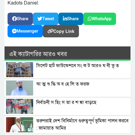
Kadots Daniel.
Share
Tweet
Share
WhatsApp
Copy Link
Messenger
এই ক্যাটাগরির আরও খবর
সিলেট হার্ট ফাউন্ডেশনে সং ক ট আরও ঘ নী ভূ ত
আ ত্ম শু দ্ধি অ ব হে লি ত ফরজ
নির্বাচনী স হিং স তা র শ ঙ্কা বাড়ছে
তরুণরাই দেশ বিনির্মাণে গুরুত্বপূর্ণ ভূমিকা পালন করবে
: জামায়াত আমির