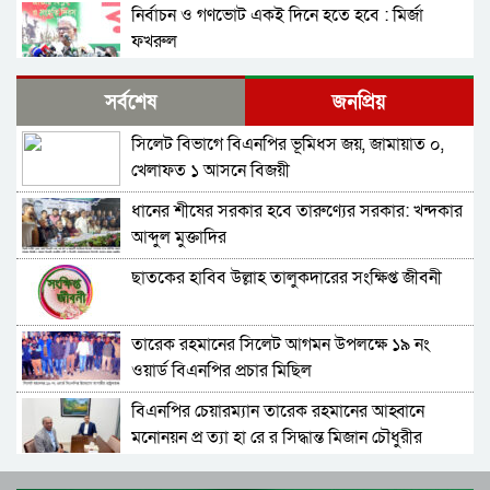
নির্বাচন ও গণভোট একই দিনে হতে হবে : মির্জা
ফখরুল
নির্বাচন বিরোধীদের ৭ নভেম্বরের চেতনায় পরাজিত
সর্বশেষ
জনপ্রিয়
করতে হবে : আমীর খসরু
সিলেট বিভাগে বিএনপির ভূমিধস জয়, জামায়াত ০,
জামায়াতের আলোচনার প্রস্তাব, যা বললেন বিএনপির
খেলাফত ১ আসনে বিজয়ী
মহাসচিব
ধানের শীষের সরকার হবে তারুণ্যের সরকার: খন্দকার
সাবাস এসএমপির পুলিশ কমিশনার : কালিঘাটে জ ব্দ
আব্দুল মুক্তাদির
৫১৩ বস্তা ভারতীয় পেঁয়াজ
ছাতকের হাবিব উল্লাহ তালুকদারের সংক্ষিপ্ত জীবনী
জেলা প্রশাসক মহোদয় আপনার ঘুম ভাঙ্গবে কখন!
সিলেটের কোম্পানীগঞ্জে থামছে না পাথর লুট, শাহ
আরেফিন টিলার ৮৫ শতাংশ পাথর উধাও
তারেক রহমানের সিলেট আগমন উপলক্ষে ১৯ নং
বাপের বেটা মুক্তাদির! লোক দেখানো ! হাতে হাত
ওয়ার্ড বিএনপির প্রচার মিছিল
রাখলেন আরিফ-মুক্তাদির
বিএনপির চেয়ারম্যান তারেক রহমানের আহ্বানে
সামাজিক ন্যায়বিচার প্রতিষ্ঠা না হওয়া পর্যন্ত আমরা
মনোনয়ন প্র ত্যা হা রে র সিদ্ধান্ত মিজান চৌধুরীর
থামবো না : ডা. শফিকুর রহমান
বিএনপির চেয়ারম্যান হিসেবে দায়িত্ব গ্রহণ করলেন
জেলা প্রশাসক সারোয়ার আলম ঘুমে তাই সিলেটে