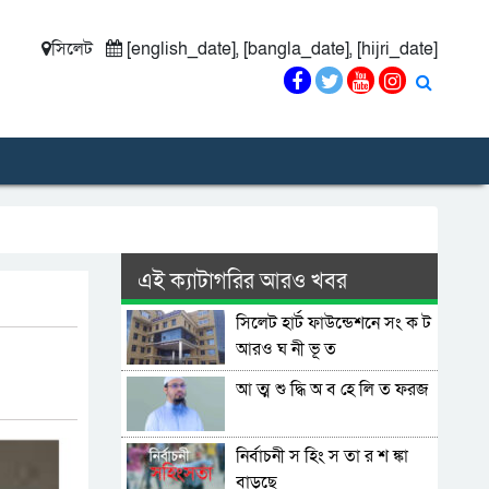
সিলেট
[english_date], [bangla_date], [hijri_date]
এই ক্যাটাগরির আরও খবর
সিলেট হার্ট ফাউন্ডেশনে সং ক ট
আরও ঘ নী ভূ ত
আ ত্ম শু দ্ধি অ ব হে লি ত ফরজ
নির্বাচনী স হিং স তা র শ ঙ্কা
বাড়ছে