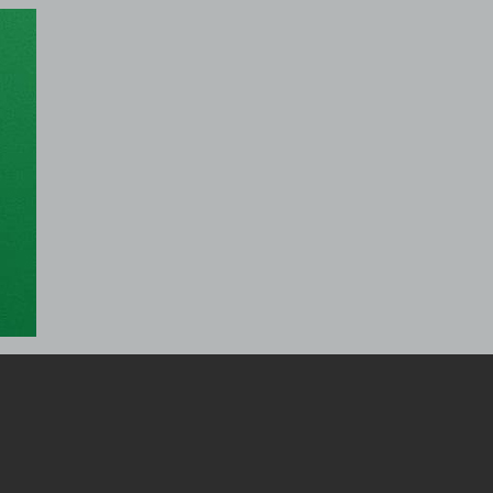
কার্যালয়ে হা ম লা, জেলায়
অনলাইন প্রেসক্লাবের মানববন্ধন
জেলায় বিভিন্ন সংগঠনের নি ন্দা
শীতার্তের পাশে থাকুক
ও প্র তি বা দ
মানবতার হাত
সিলেট মহানগর তাঁতীদলের
নবগঠিত আহ্বায়ক কমিটি
বাতিলের দাবীতে খন্দকার
নবগঠিত মহানগর তাঁতী দলের
আব্দুল মুক্তাদির বরাবরে
কমিটি নিয়ে বি ত র্ক: সামাজিক
স্মারকলিপি প্রদান
যোগাযোগ মাধ্যমে আহবায়ক
কায়েসের অ শ্লী ল ভিডিও
ছড়িয়ে পড়েছে