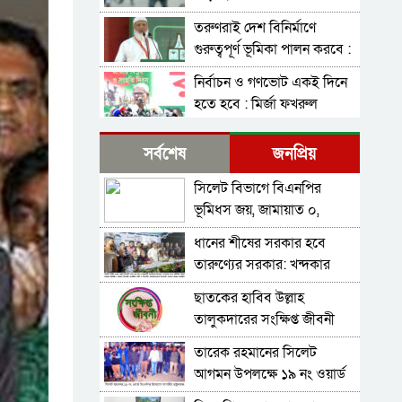
তরুণরাই দেশ বিনির্মাণে
গুরুত্বপূর্ণ ভূমিকা পালন করবে :
জামায়াত আমির
নির্বাচন ও গণভোট একই দিনে
হতে হবে : মির্জা ফখরুল
নির্বাচন বিরোধীদের ৭
সর্বশেষ
জনপ্রিয়
নভেম্বরের চেতনায় পরাজিত
করতে হবে : আমীর খসরু
সিলেট বিভাগে বিএনপির
জামায়াতের আলোচনার প্রস্তাব,
ভূমিধস জয়, জামায়াত ০,
যা বললেন বিএনপির মহাসচিব
খেলাফত ১ আসনে বিজয়ী
ধানের শীষের সরকার হবে
সাবাস এসএমপির পুলিশ
তারুণ্যের সরকার: খন্দকার
কমিশনার : কালিঘাটে জ ব্দ
আব্দুল মুক্তাদির
৫১৩ বস্তা ভারতীয় পেঁয়াজ
ছাতকের হাবিব উল্লাহ
জেলা প্রশাসক মহোদয় আপনার
তালুকদারের সংক্ষিপ্ত জীবনী
ঘুম ভাঙ্গবে কখন! সিলেটের
কোম্পানীগঞ্জে থামছে না পাথর
তারেক রহমানের সিলেট
বাপের বেটা মুক্তাদির! লোক
লুট, শাহ আরেফিন টিলার ৮৫
আগমন উপলক্ষে ১৯ নং ওয়ার্ড
দেখানো ! হাতে হাত রাখলেন
শতাংশ পাথর উধাও
বিএনপির প্রচার মিছিল
আরিফ-মুক্তাদির