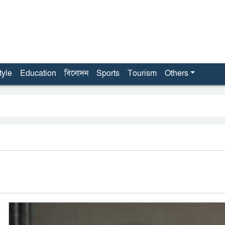
tyle
Education
বিনোদন
Sports
Tourism
Others