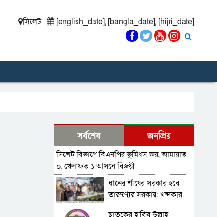
সিলেট
[english_date], [bangla_date], [hijri_date]
সর্বশেষ
জনপ্রিয়
সিলেট বিভাগে বিএনপির ভূমিধস জয়, জামায়াত
০, খেলাফত ১ আসনে বিজয়ী
ধানের শীষের সরকার হবে
তারুণ্যের সরকার: খন্দকার
আব্দুল মুক্তাদির
ছাতকের হাবিব উল্লাহ