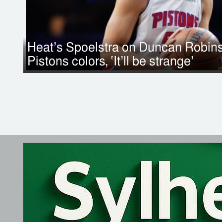
Heat’s Spoelstra on Duncan Robinso
Pistons colors, ‘It’ll be strange’