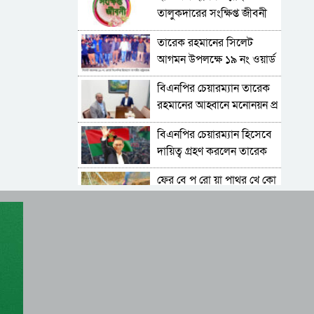
তালুকদারের সংক্ষিপ্ত জীবনী
তারেক রহমানের সিলেট
আগমন উপলক্ষে ১৯ নং ওয়ার্ড
বিএনপির প্রচার মিছিল
বিএনপির চেয়ারম্যান তারেক
রহমানের আহ্বানে মনোনয়ন প্র
ত্যা হা রে র সিদ্ধান্ত মিজান
বিএনপির চেয়ারম্যান হিসেবে
চৌধুরীর
দায়িত্ব গ্রহণ করলেন তারেক
রহমান
ফের বে প রো য়া পাথর খে কো
রা, ‘বো মা’ মেশিন দিয়ে পাথর
উত্তোলন
বেগম খালেদা জিয়ার জানাজা সম্পন্ন, শেষ বিদায়ে
লাখ লাখ মানুষের অংশগ্রহণ
বিদায় খালেদা জিয়া, সব চেষ্টা
ব্য র্থ, চলে গেলেন সাবেক
প্রধানমন্ত্রী
তারেক রহমান ফিরছেন আজ,